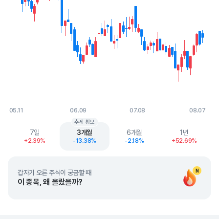
05.11
06.09
07.08
08.07
End of interactive chart.
추세 횡보
7일
3개월
6개월
1년
+2.39%
-13.38%
-2.18%
+52.69%
N
갑자기 오른 주식이 궁금할 때
이 종목, 왜 올랐을까?