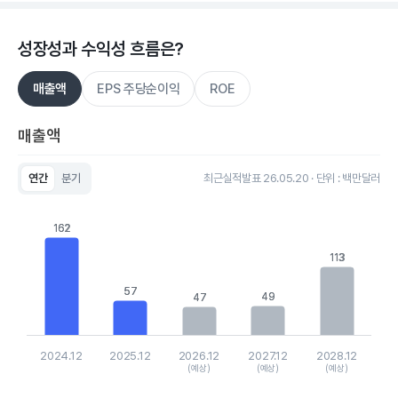
성장성과 수익성 흐름은?
매출액
EPS 주당순이익
ROE
매출액
연간
분기
최근실적발표 26.05.20 · 단위 : 백만달러
Chart
Bar chart with 5 bars.
162
162
View as data table, Chart
The chart has 1 X axis displaying categories.
113
113
The chart has 1 Y axis displaying values. Data ranges from 4
57
57
49
49
47
47
2024.12
2025.12
2026.12
2027.12
2028.12
(예상)
(예상)
(예상)
End of interactive chart.