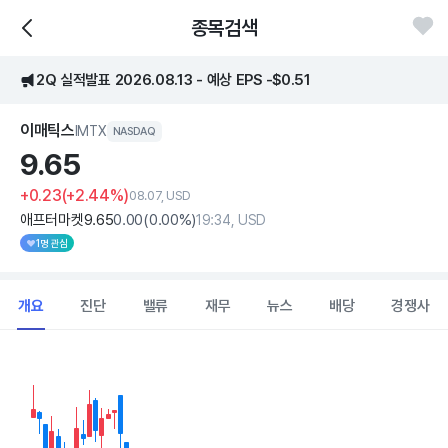
종목검색
2Q 실적발표 2026.08.13 - 예상 EPS -$0.51
이매틱스
IMTX
NASDAQ
9.
65
+0.23
(+2.44%)
08.07, USD
애프터마켓
9
.65
0
.00
(
0
.00%)
19:34, USD
1명 관심
개요
진단
밸류
재무
뉴스
배당
경쟁사
Chart
Combination chart with 2 data series.
View as data table, Chart
The chart has 1 X axis displaying Time. Data ranges from 2026
The chart has 1 Y axis displaying values. Data ranges from 8.17 to