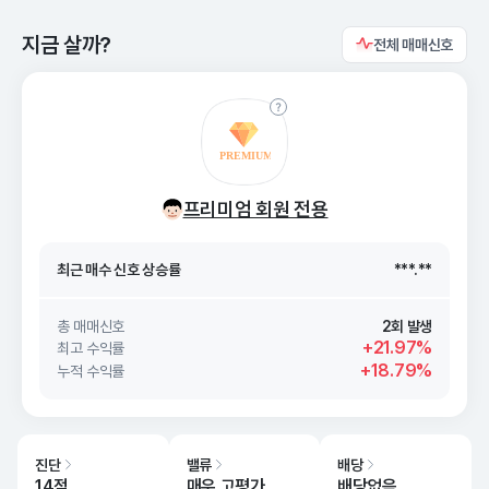
지금 살까?
전체 매매신호
최근 매수 신호 상승률
***.**
프리미엄 회원 전용
최근 매수 신호
26. 08/10
***.**
최근 매수 신호 상승률
***.**
최근 매수 신호
26. 08/10
***.**
총 매매신호
2회 발생
+21.97%
최고 수익률
+18.79%
누적 수익률
진단
밸류
배당
14점
매우 고평가
배당없음