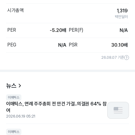
시가총액
1,319
백만달러
PER
PER(F)
-5.20
배
N/A
PEG
PSR
N/A
30.10
배
26.08.07 기준
뉴스
이매틱스
이매틱스, 연례 주주총회 전 안건 가결..의결권 64% 참
여
2026.06.19 05:21
이매틱스