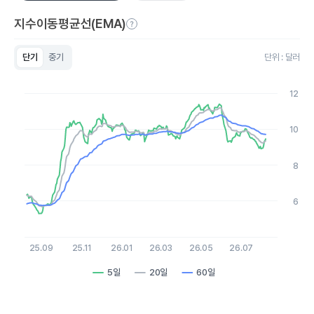
지수이동평균선(EMA)
단기
중기
단위 : 달러
Chart
Line chart with 3 lines.
12
View as data table, Chart
The chart has 1 X axis displaying Time. Data ranges from 20
The chart has 1 Y axis displaying values. Data ranges from 5.3 
10
8
6
25.09
25.11
26.01
26.03
26.05
26.07
5일
20일
60일
End of interactive chart.