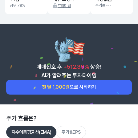
상위 78%
수익률 ---
프리미엄
매매신호 후
+512.39%
상승!
AI가 알려주는 투자타이밍
첫 달 1,000원
으로 시작하기
주가 흐름은?
지수이동평균선(EMA)
주가&EPS