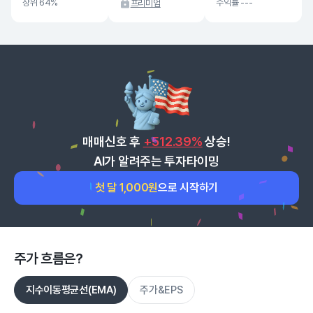
상위 64%
수익률 ---
프리미엄
매매신호 후
+512.39%
상승!
AI가 알려주는 투자타이밍
첫 달 1,000원
으로 시작하기
주가 흐름은?
지수이동평균선(EMA)
주가&EPS