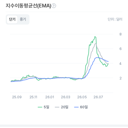
지수이동평균선(EMA)
단기
중기
단위 : 달러
Chart
Line chart with 3 lines.
8
View as data table, Chart
The chart has 1 X axis displaying Time. Data ranges from 20
The chart has 1 Y axis displaying values. Data ranges from 1.48
6
4
2
25.09
25.11
26.01
26.03
26.05
26.07
5일
20일
60일
End of interactive chart.