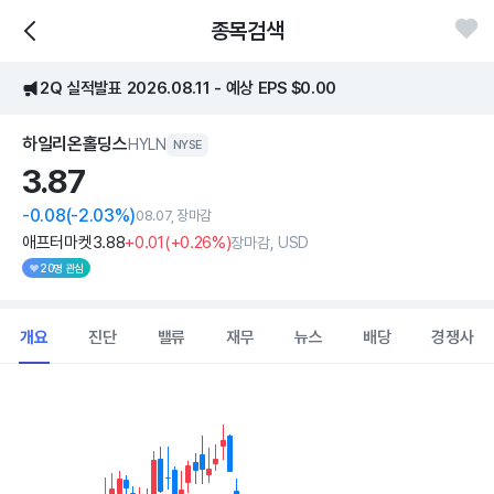
종목검색
2Q 실적발표 2026.08.11 - 예상 EPS $0.00
하일리온홀딩스
HYLN
NYSE
3.
87
-0.08
(-2.03%)
08.07, 장마감
애프터마켓
3
.88
+0
.01
(
+0
.26%)
장마감, USD
20명 관심
개요
진단
밸류
재무
뉴스
배당
경쟁사
Chart
Combination chart with 2 data series.
View as data table, Chart
The chart has 1 X axis displaying Time. Data ranges from 2026
The chart has 1 Y axis displaying values. Data ranges from 2.46 t