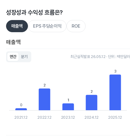
성장성과 수익성 흐름은?
매출액
EPS 주당순이익
ROE
매출액
연간
분기
최근실적발표 26.05.12 · 단위 : 백만달러
Chart
Bar chart with 5 bars.
3
3
View as data table, Chart
The chart has 1 X axis displaying categories.
The chart has 1 Y axis displaying values. Data ranges from 0.2 
2
2
2
2
1
1
0
0
2021.12
2022.12
2023.12
2024.12
2025.12
End of interactive chart.