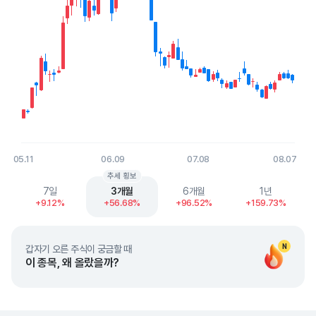
05.11
06.09
07.08
08.07
End of interactive chart.
추세 횡보
7일
3개월
6개월
1년
+9.12%
+56.68%
+96.52%
+159.73%
N
갑자기 오른 주식이 궁금할 때
이 종목, 왜 올랐을까?