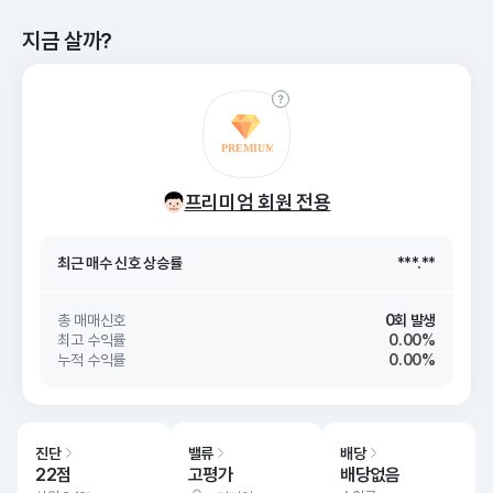
지금 살까?
최근 매수 신호 상승률
***.**
프리미엄 회원 전용
최근 매수 신호
26. 08/09
***.**
최근 매수 신호 상승률
***.**
최근 매수 신호
26. 08/09
***.**
총 매매신호
0회 발생
최고 수익률
0.00%
누적 수익률
0.00%
진단
밸류
배당
22점
고평가
배당없음