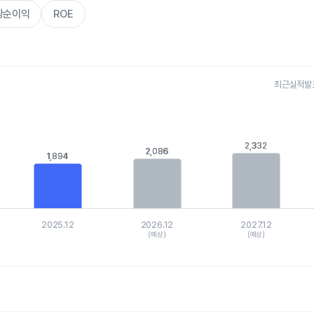
주당순이익
ROE
최근실적발표 
s.
, Chart
is displaying categories.
2,332
2,332
is displaying values. Data ranges from 1893.9 to 2518.1913.
2,086
2,086
1,894
1,894
2025.12
2026.12
2027.12
(예상)
(예상)
hart.