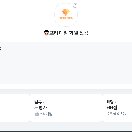
률
8/08
프리미엄 회원 전용
률
8/08
밸류
배당
저평가
66점
수익률 0.7%
프리미엄