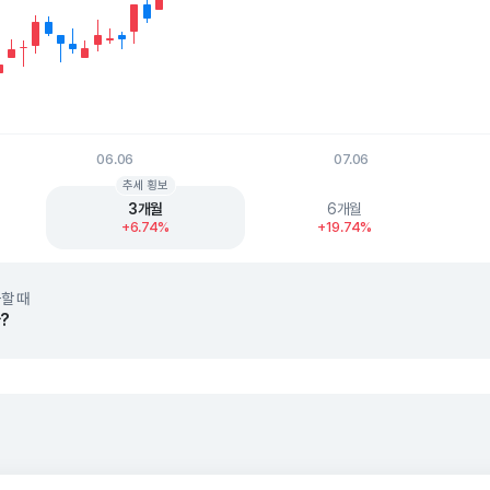
06.06
07.06
t.
추세 횡보
3개월
6개월
+6.74%
+19.74%
할 때
?