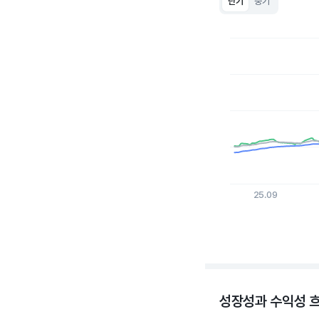
단기
중기
Chart
Line chart with 3 lin
View as data table
The chart has 1 X a
The chart has 1 Y ax
25.09
End of interactive c
성장성과 수익성 