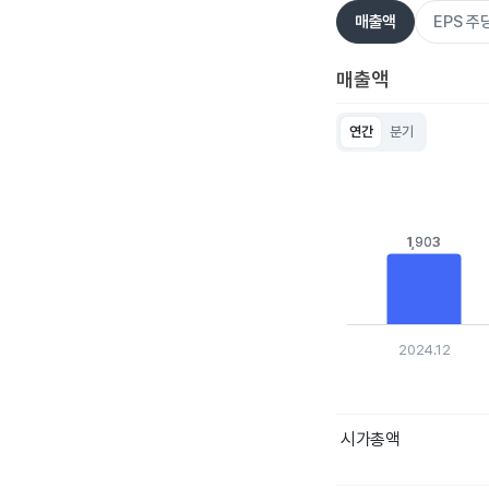
매출액
EPS 
매출액
연간
분기
Chart
Bar chart with 5 bar
View as data table
The chart has 1 X ax
The chart has 1 Y ax
1,903
1,903
2024.12
End of interactive c
시가총액