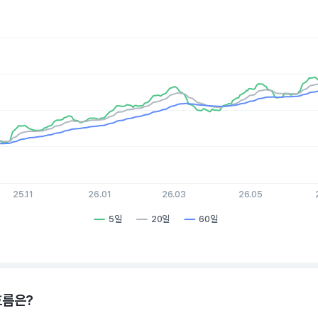
es.
, Chart
xis displaying Time. Data ranges from 2025-08-07 15:00:00 to 
is displaying values. Data ranges from 57.09 to 109.11.
25.11
26.01
26.03
26.05
5일
20일
60일
hart.
흐름은?