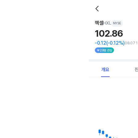
헥셀
HXL
NYSE
102.
86
-0.12
(-0.12%)
08.07 
29명 관심
개요
Chart
Combination chart with 
View as data table, C
The chart has 1 X axi
The chart has 1 Y axis 