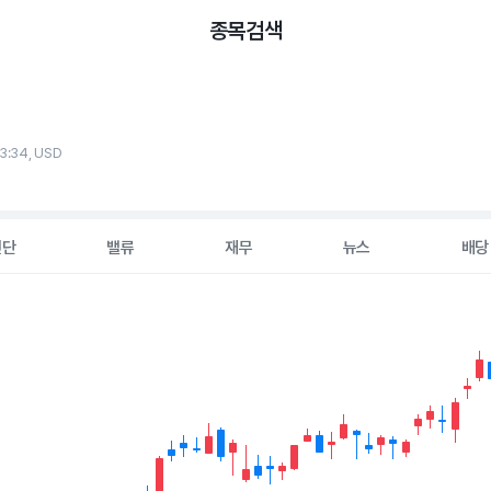
종목검색
13:34, USD
진단
밸류
재무
뉴스
배당
2 data series.
hart
s displaying Time. Data ranges from 2026-05-07 00:00:00 to 20
displaying values. Data ranges from 82.62 to 111.735.