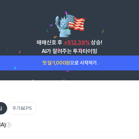
매매신호 후
+512.39%
상승!
AI가 알려주는 투자타이밍
첫 달 1,000원
으로 시작하기
)
주가&EPS
A)