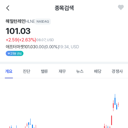
종목검색
해밀턴레인
HLNE
NASDAQ
101.
03
+2.59
(+2.63%)
08.07, USD
애프터마켓
101
.03
0
.00
(
0
.00%)
19:34, USD
25명 관심
개요
진단
밸류
재무
뉴스
배당
경쟁사
Chart
Combination chart with 2 data series.
View as data table, Chart
The chart has 1 X axis displaying Time. Data ranges from 202
The chart has 1 Y axis displaying values. Data ranges from 71.88 t