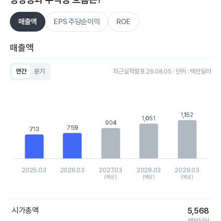
매출액
EPS 주당순이익
ROE
매출액
연간
분기
최근실적발표 26.08.05 · 단위 : 백만달러
Chart
Bar chart with 5 bars.
View as data table, Chart
The chart has 1 X axis displaying categories.
1,152
1,152
The chart has 1 Y axis displaying values. Data ranges from 71
1,051
1,051
904
904
759
759
713
713
2025.03
2026.03
2027.03
2028.03
2029.03
(예상)
(예상)
(예상)
End of interactive chart.
시가총액
5,568
백만달러