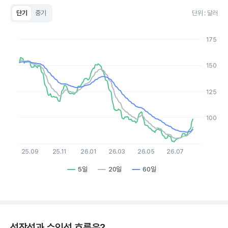
단기
중기
단위 : 달러
Chart
Line chart with 3 lines.
175
View as data table, Chart
The chart has 1 X axis displaying Time. Data ranges from 20
The chart has 1 Y axis displaying values. Data ranges from 76.5
150
125
100
25.09
25.11
26.01
26.03
26.05
26.07
5일
20일
60일
End of interactive chart.
성장성과 수익성 흐름은?