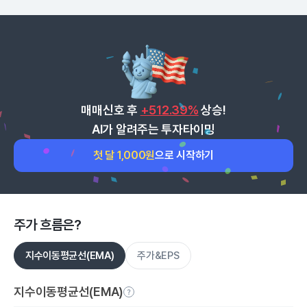
매매신호 후
+512.39%
상승!
AI가 알려주는 투자타이밍
첫 달 1,000원
으로 시작하기
주가 흐름은?
지수이동평균선(EMA)
주가&EPS
지수이동평균선(EMA)