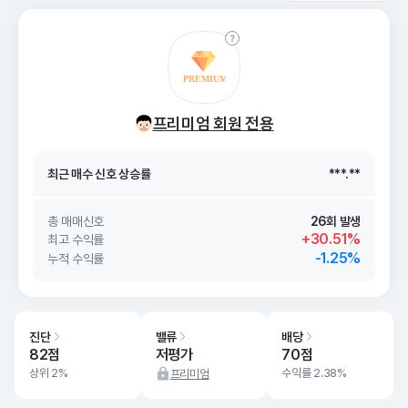
최근 매수 신호 상승률
***.**
프리미엄 회원 전용
최근 매수 신호
26. 08/09
***.**
최근 매수 신호 상승률
***.**
최근 매수 신호
26. 08/09
***.**
총 매매신호
26회 발생
+30.51%
최고 수익률
-1.25%
누적 수익률
진단
밸류
배당
82점
저평가
70점
상위 2%
수익률 2.38%
프리미엄