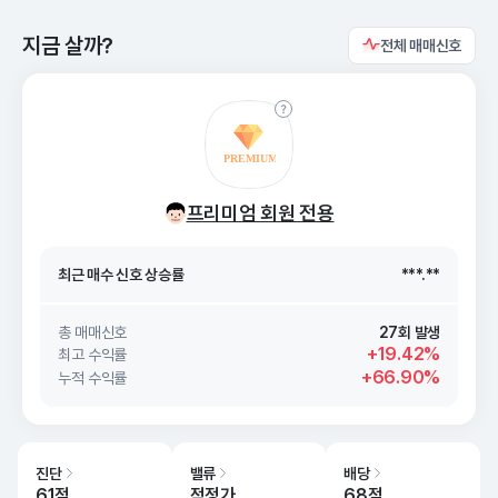
지금 살까?
전체 매매신호
최근 매수 신호 상승률
***.**
최근 매수 신호
26. 08/07
***.**
프리미엄 회원 전용
최근 매수 신호 상승률
***.**
최근 매수 신호
26. 08/07
***.**
총 매매신호
27회 발생
+19.42%
최고 수익률
+66.90%
누적 수익률
진단
밸류
배당
61점
적정가
68점