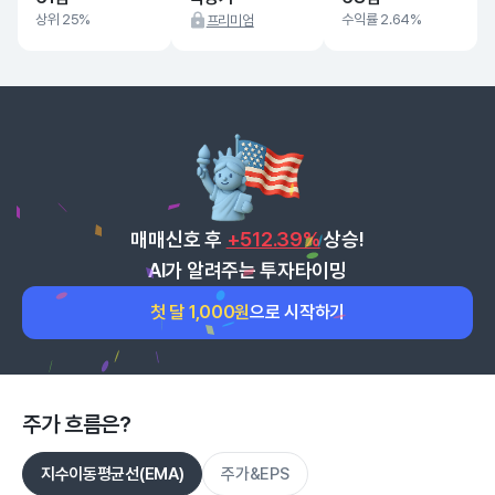
상위 25%
수익률 2.64%
프리미엄
매매신호 후
+512.39%
상승!
AI가 알려주는 투자타이밍
첫 달 1,000원
으로 시작하기
주가 흐름은?
지수이동평균선(EMA)
주가&EPS