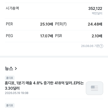
시가총액
352,122
백만달러
PER
PER(F)
25.10
배
24.48
배
PEG
PSR
17.07
배
2.10
배
26.08.06 기준
뉴스
홈디포
홈디포, 1분기 매출 4.8% 증가한 418억 달러..EPS는
3.30달러
2026.05.19 19:08
홈디포