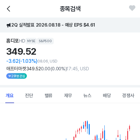
종목검색
2Q 실적발표 2026.08.18 - 예상 EPS $4.61
홈디포
HD
NYSE
S&P500
349.
52
-3.62
(-1.03%)
08.06, USD
애프터마켓
349
.52
0
.00
(
0
.00%)
17:45, USD
291명 관심
개요
진단
밸류
재무
뉴스
배당
경쟁사
Chart
Combination chart with 2 data series.
View as data table, Chart
The chart has 1 X axis displaying Time. Data ranges from 202
The chart has 1 Y axis displaying values. Data ranges from 289.1 