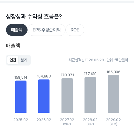
성장성과 수익성 흐름은?
매출액
EPS 주당순이익
ROE
매출액
연간
분기
최근실적발표 26.05.28 · 단위 : 백만달러
Chart
Bar chart with 5 bars.
185,306
185,306
177,419
177,419
170,971
170,971
164,683
164,683
View as data table, Chart
159,514
159,514
The chart has 1 X axis displaying categories.
The chart has 1 Y axis displaying values. Data ranges from 1
2025.02
2026.02
2027.02
2028.02
2029.02
(예상)
(예상)
(예상)
End of interactive chart.