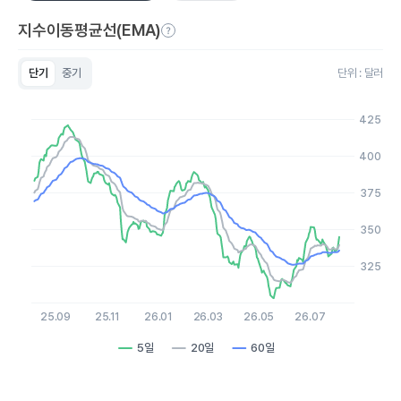
지수이동평균선(EMA)
단기
중기
단위 : 달러
Chart
Line chart with 3 lines.
425
View as data table, Chart
The chart has 1 X axis displaying Time. Data ranges from 2
400
The chart has 1 Y axis displaying values. Data ranges from 302
375
350
325
25.09
25.11
26.01
26.03
26.05
26.07
5일
20일
60일
End of interactive chart.