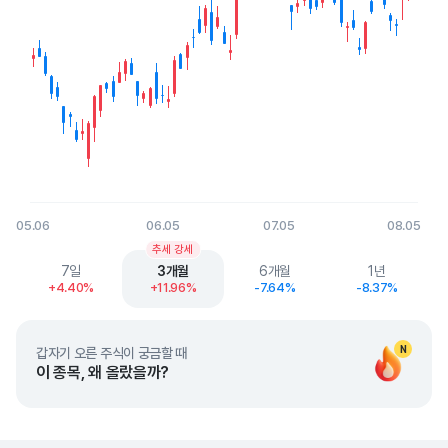
05.06
06.05
07.05
08.05
End of interactive chart.
추세 강세
7일
3개월
6개월
1년
+4.40%
+11.96%
-7.64%
-8.37%
N
갑자기 오른 주식이 궁금할 때
이 종목, 왜 올랐을까?