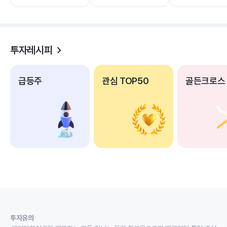
투자레시피
급등주
관심 TOP50
골든크로스
투자유의