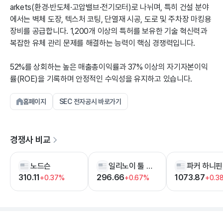
arkets(환경·반도체·고압밸브·전기모터)로 나뉘며, 특히 건설 분야
에서는 벽체 도장, 텍스처 코팅, 단열재 시공, 도로 및 주차장 마킹용
장비를 공급합니다. 1,200개 이상의 특허를 보유한 기술 혁신력과
복잡한 유체 관리 문제를 해결하는 능력이 핵심 경쟁력입니다.
52%를 상회하는 높은 매출총이익률과 37% 이상의 자기자본이익
률(ROE)을 기록하며 안정적인 수익성을 유지하고 있습니다.
홈페이지
SEC 전자공시 바로가기
경쟁사 비교
노드슨
일리노이 툴 웍스
파커 하니핀
310.11
296.66
1073.87
+0.37%
+0.67%
+0.3