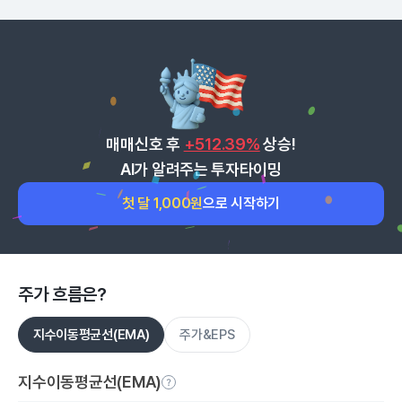
매매신호 후
+512.39%
상승!
AI가 알려주는 투자타이밍
첫 달 1,000원
으로 시작하기
주가 흐름은?
지수이동평균선(EMA)
주가&EPS
지수이동평균선(EMA)