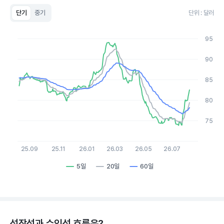
단기
중기
단위 : 달러
Chart
Line chart with 3 lines.
95
View as data table, Chart
The chart has 1 X axis displaying Time. Data ranges from 20
90
The chart has 1 Y axis displaying values. Data ranges from 73.
85
80
75
25.09
25.11
26.01
26.03
26.05
26.07
5일
20일
60일
End of interactive chart.
성장성과 수익성 흐름은?