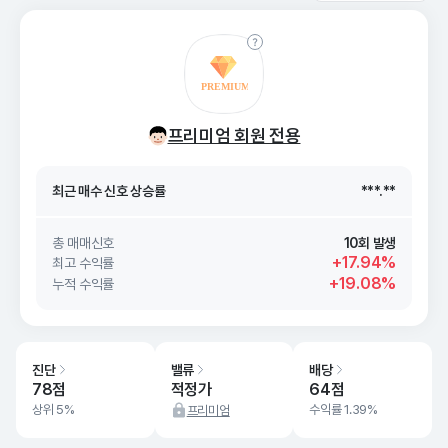
최근 매수 신호 상승률
***.**
프리미엄 회원 전용
최근 매수 신호
26. 08/09
***.**
최근 매수 신호 상승률
***.**
최근 매수 신호
26. 08/09
***.**
총 매매신호
10회 발생
+17.94%
최고 수익률
+19.08%
누적 수익률
진단
밸류
배당
78점
적정가
64점
상위 5%
수익률 1.39%
프리미엄