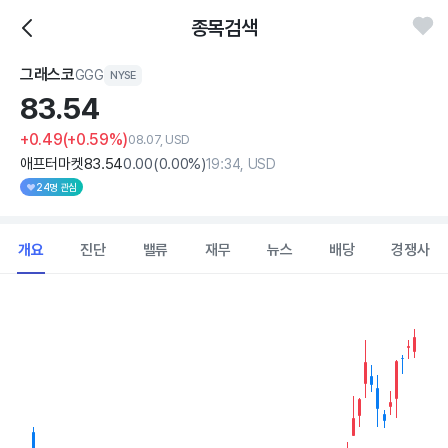
종목검색
그래스코
GGG
NYSE
83.
54
+0.49
(+0.59%)
08.07, USD
애프터마켓
83
.54
0
.00
(
0
.00%)
19:34, USD
24명 관심
개요
진단
밸류
재무
뉴스
배당
경쟁사
Chart
Combination chart with 2 data series.
View as data table, Chart
The chart has 1 X axis displaying Time. Data ranges from 202
The chart has 1 Y axis displaying values. Data ranges from 72.513