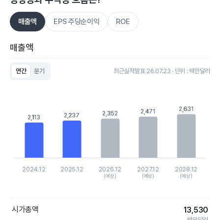
매출액
EPS 주당순이익
ROE
매출액
연간
분기
최근실적발표 26.07.23 · 단위 : 백만달러
Chart
Bar chart with 5 bars.
View as data table, Chart
The chart has 1 X axis displaying categories.
2,631
2,631
2,471
2,471
2,352
2,352
2,237
2,237
The chart has 1 Y axis displaying values. Data ranges from 211
2,113
2,113
2024.12
2025.12
2026.12
2027.12
2028.12
(예상)
(예상)
(예상)
End of interactive chart.
시가총액
13,530
백만달러