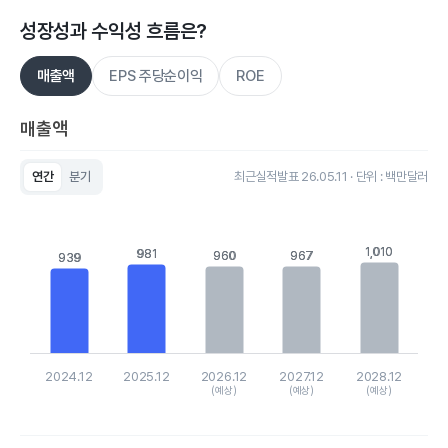
성장성과 수익성 흐름은?
매출액
EPS 주당순이익
ROE
매출액
연간
분기
최근실적발표 26.05.11 · 단위 : 백만달러
Chart
Bar chart with 5 bars.
View as data table, Chart
1,010
1,010
The chart has 1 X axis displaying categories.
981
981
960
960
967
967
939
939
The chart has 1 Y axis displaying values. Data ranges from 93
2024.12
2025.12
2026.12
2027.12
2028.12
(예상)
(예상)
(예상)
End of interactive chart.