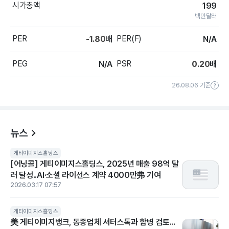
시가총액
199
백만달러
PER
PER(F)
-1.80
배
N/A
PEG
PSR
N/A
0.20
배
26.08.06 기준
뉴스
게티이미지스홀딩스
[어닝콜] 게티이미지스홀딩스, 2025년 매출 98억 달
러 달성..AI·소셜 라이선스 계약 4000만弗 기여
2026.03.17 07:57
게티이미지스홀딩스
美 게티이미지뱅크, 동종업체 셔터스톡과 합병 검토...