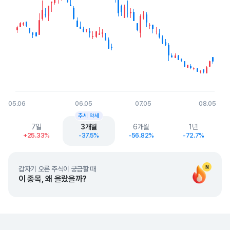
05.06
06.05
07.05
08.05
End of interactive chart.
추세 약세
7일
3개월
6개월
1년
+25.33%
-37.5%
-56.82%
-72.7%
N
갑자기 오른 주식이 궁금할 때
이 종목, 왜 올랐을까?