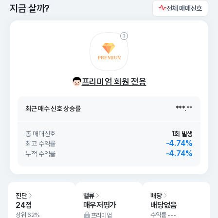
지금 살까?
전체 매매신호
최근 매수 신호 상승률
***.**
최근 매수 신호
26. 08/07
***.**
프리미엄 회원 전용
최근 매수 신호 상승률
***.**
최근 매수 신호
26. 08/07
***.**
총 매매신호
1회 발생
-4.74%
최고 수익률
-4.74%
누적 수익률
진단
밸류
배당
24점
매우저평가
배당없음
상위 62%
수익률 ---
프리미엄