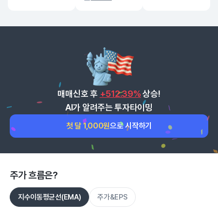
매매신호 후
+512.39%
상승!
AI가 알려주는 투자타이밍
첫 달 1,000원
으로 시작하기
주가 흐름은?
지수이동평균선(EMA)
주가&EPS