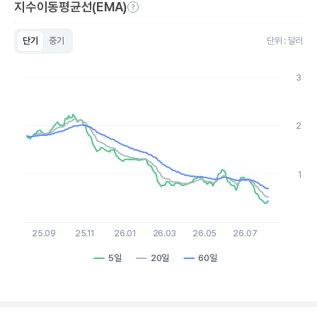
지수이동평균선(EMA)
단기
중기
단위 : 달러
Chart
Line chart with 3 lines.
3
View as data table, Chart
The chart has 1 X axis displaying Time. Data ranges from 2
The chart has 1 Y axis displaying values. Data ranges from 0.39
2
1
25.09
25.11
26.01
26.03
26.05
26.07
5일
20일
60일
End of interactive chart.