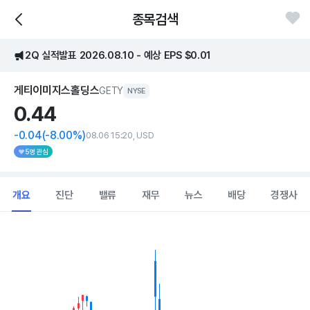
종목검색
2Q 실적발표 2026.08.10 - 예상 EPS $0.01
게티이미지스홀딩스
GETY
NYSE
0.
44
-0.04
(-8.00%)
08.06 15:20, USD
5명 관심
개요
진단
밸류
재무
뉴스
배당
경쟁사
Chart
Combination chart with 2 data series.
View as data table, Chart
The chart has 1 X axis displaying Time. Data ranges from 202
The chart has 1 Y axis displaying values. Data ranges from 0.36 to