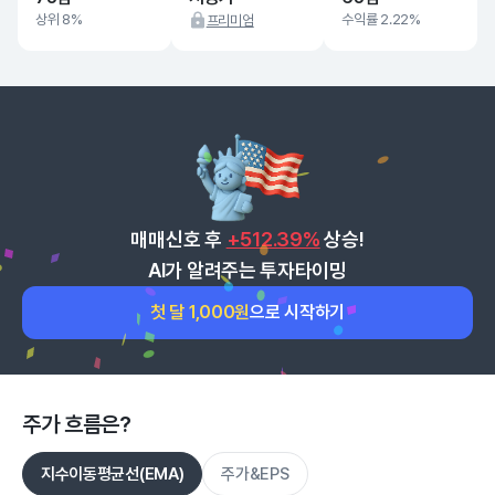
상위 8%
수익률 2.22%
프리미엄
매매신호 후
+512.39%
상승!
AI가 알려주는 투자타이밍
첫 달 1,000원
으로 시작하기
주가 흐름은?
지수이동평균선(EMA)
주가&EPS