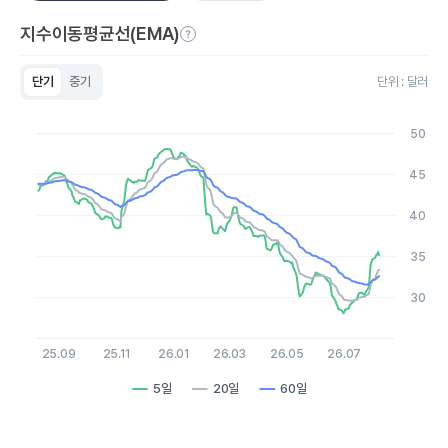
지수이동평균선(EMA)
단기
중기
단위 : 달러
Chart
Line chart with 3 lines.
50
View as data table, Chart
The chart has 1 X axis displaying Time. Data ranges from 20
45
The chart has 1 Y axis displaying values. Data ranges from 28.
40
35
30
25.09
25.11
26.01
26.03
26.05
26.07
5일
20일
60일
End of interactive chart.