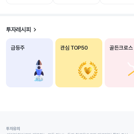
투자레시피
급등주
관심 TOP50
골든크로스
투자유의