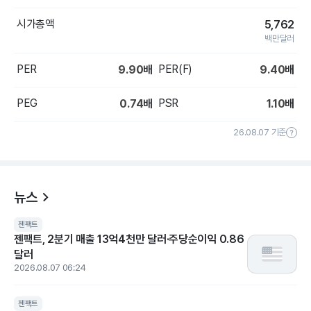
시가총액
5,762
백만달러
PER
PER(F)
9.90
배
9.40
배
PEG
PSR
0.74
배
1.10
배
26.08.07 기준
뉴스
젠팩트
젠팩트, 2분기 매출 13억4천만 달러·주당순이익 0.86
달러
2026.08.07 06:24
젠팩트