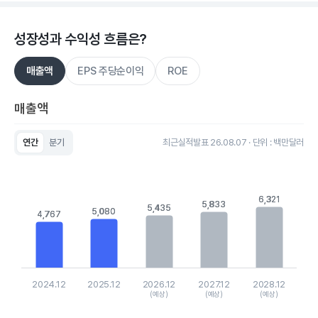
성장성과 수익성 흐름은?
매출액
EPS 주당순이익
ROE
매출액
연간
분기
최근실적발표 26.08.07 · 단위 : 백만달러
Chart
Bar chart with 5 bars.
View as data table, Chart
The chart has 1 X axis displaying categories.
6,321
6,321
5,833
5,833
The chart has 1 Y axis displaying values. Data ranges from 47
5,435
5,435
5,080
5,080
4,767
4,767
2024.12
2025.12
2026.12
2027.12
2028.12
(예상)
(예상)
(예상)
End of interactive chart.