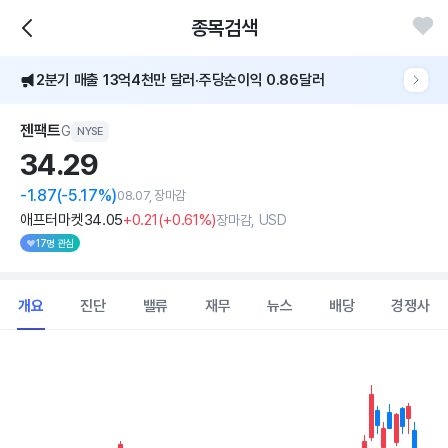
종목검색
2분기 매출 13억4천만 달러·주당순이익 0.86달러
젠팩트
G
NYSE
34.
29
-1.87
(-5.17%)
08.07, 장마감
애프터마켓
34
.05
+0
.21
(
+0
.61%)
장마감, USD
17명 관심
개요
진단
밸류
재무
뉴스
배당
경쟁사
Chart
Combination chart with 2 data series.
View as data table, Chart
The chart has 1 X axis displaying Time. Data ranges from 2026
The chart has 1 Y axis displaying values. Data ranges from 26.85 t