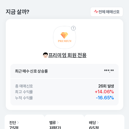
지금 살까?
전체 매매신호
최근 매수 신호 상승률
***.**
프리미엄 회원 전용
최근 매수 신호
26. 08/09
***.**
최근 매수 신호 상승률
***.**
최근 매수 신호
26. 08/09
***.**
총 매매신호
26회 발생
+14.06%
최고 수익률
-16.65%
누적 수익률
진단
밸류
배당
75점
저평가
65점