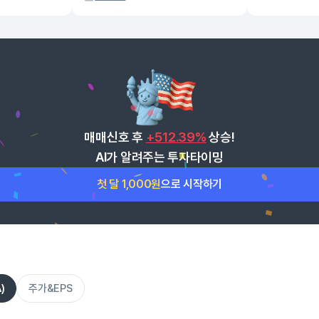
매매신호 후
+512.39%
상승!
AI가 알려주는 투자타이밍
첫 달 1,000원
으로 시작하기
)
주가&EPS