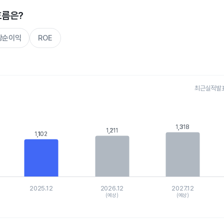
흐름은?
주당순이익
ROE
최근실적발표 
s.
, Chart
is displaying categories.
1,318
1,318
1,211
1,211
1,102
1,102
is displaying values. Data ranges from 975.177 to 1437.24239.
2025.12
2026.12
2027.12
(예상)
(예상)
hart.