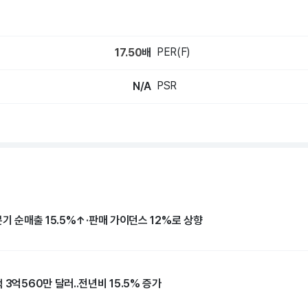
PER(F)
17.50
배
PSR
N/A
분기 순매출 15.5%↑·판매 가이던스 12%로 상향
 3억560만 달러..전년비 15.5% 증가