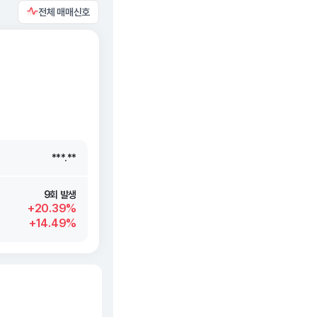
전체 매매신호
***.**
***.**
***.**
***.**
9회 발생
+20.39%
+14.49%