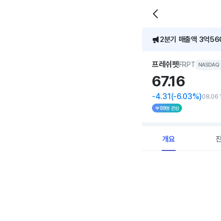
2분기 매출액 3억560
[어닝콜] 프레쉬펫, 
프레쉬펫
FRPT
NASDAQ
67.
16
-4.31
(-6.03%)
08.06 
88명 관심
개요
Chart
Combination chart with 
View as data table, C
The chart has 1 X axi
The chart has 1 Y axis 