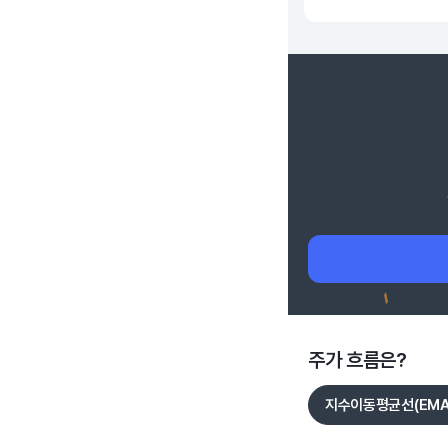
주가 흐름은?
지수이동평균선(EMA