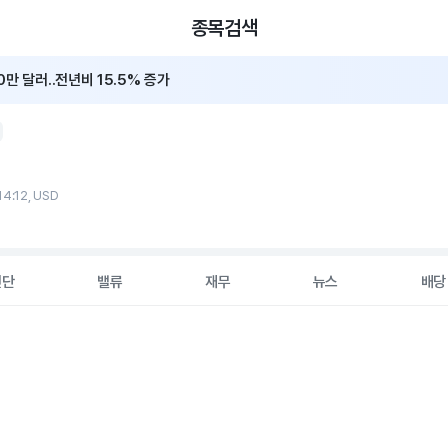
종목검색
만 달러..전년비 15.5% 증가
2분기 순매출 15.5%↑·판매 가이던스 12%로 상향
14:12, USD
진단
밸류
재무
뉴스
배당
2 data series.
hart
s displaying Time. Data ranges from 2026-05-06 00:00:00 to 20
displaying values. Data ranges from 46.46 to 74.04.