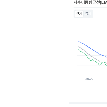
지수이동평균선(EM
단기
중기
Chart
Line chart with 3 lin
View as data table
The chart has 1 X a
The chart has 1 Y ax
25.09
End of interactive c