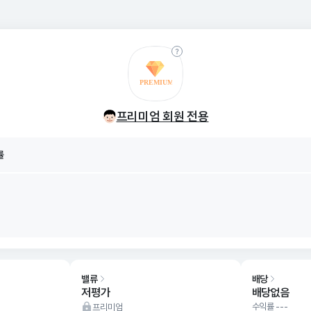
률
8/07
프리미엄 회원 전용
률
8/07
밸류
배당
저평가
배당없음
수익률 ---
프리미엄