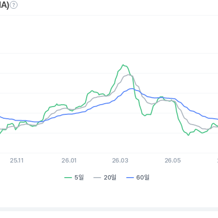
A)
es.
, Chart
xis displaying Time. Data ranges from 2025-08-06 15:00:00 to 
is displaying values. Data ranges from 48.78 to 84.14.
25.11
26.01
26.03
26.05
5일
20일
60일
hart.