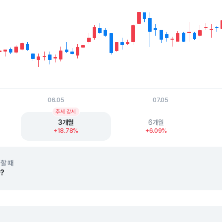
06.05
07.05
t.
추세 강세
3개월
6개월
+18.78%
+6.09%
할 때
?