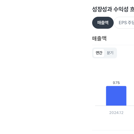
성장성과 수익성 
매출액
EPS 
매출액
연간
분기
Chart
Bar chart with 5 bar
View as data table
The chart has 1 X ax
The chart has 1 Y ax
975
975
2024.12
End of interactive c