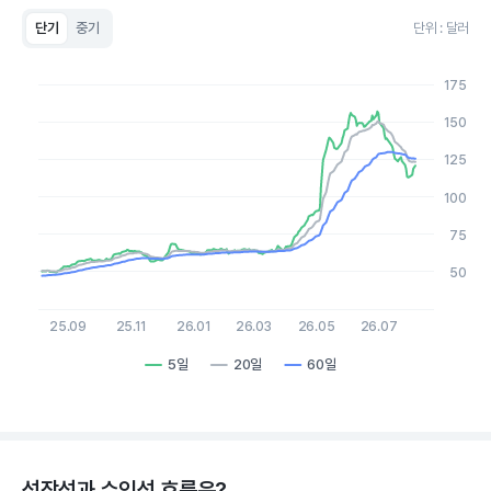
단기
중기
단위 : 달러
Chart
Line chart with 3 lines.
175
View as data table, Chart
The chart has 1 X axis displaying Time. Data ranges from 2
150
The chart has 1 Y axis displaying values. Data ranges from 47.1
125
100
75
50
25.09
25.11
26.01
26.03
26.05
26.07
5일
20일
60일
End of interactive chart.
성장성과 수익성 흐름은?