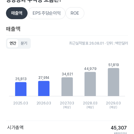
매출액
EPS 주당순이익
ROE
매출액
연간
분기
최근실적발표 26.08.01 · 단위 : 백만달러
Chart
Bar chart with 5 bars.
View as data table, Chart
51,819
51,819
The chart has 1 X axis displaying categories.
44,979
44,979
The chart has 1 Y axis displaying values. Data ranges from 25
34,621
34,621
27,914
27,914
25,813
25,813
2025.03
2026.03
2027.03
2028.03
2029.03
(예상)
(예상)
(예상)
End of interactive chart.
시가총액
45,307
백만달러