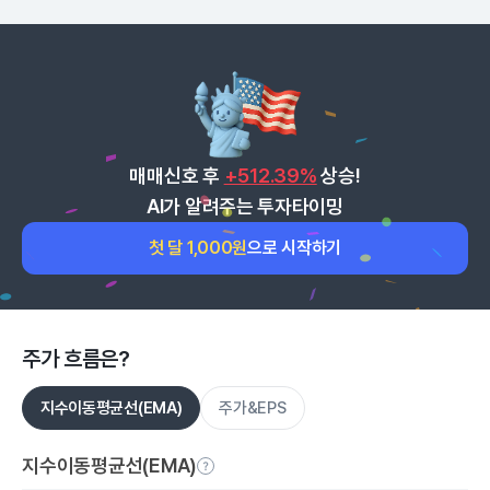
매매신호 후
+512.39%
상승!
AI가 알려주는 투자타이밍
첫 달 1,000원
으로 시작하기
주가 흐름은?
지수이동평균선(EMA)
주가&EPS
지수이동평균선(EMA)