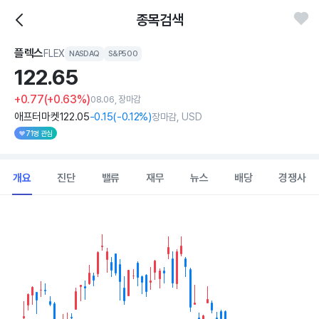
종목검색
플렉스
FLEX
NASDAQ
S&P500
122.
65
+0.77
(+0.63%)
08.06, 장마감
애프터마켓
122
.05
-0
.15
(
-0
.12%)
장마감, USD
71명 관심
개요
진단
밸류
재무
뉴스
배당
경쟁사
Chart
Combination chart with 2 data series.
View as data table, Chart
The chart has 1 X axis displaying Time. Data ranges from 202
The chart has 1 Y axis displaying values. Data ranges from 99.5 t