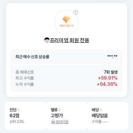
최근 매수 신호 상승률
***.**
최근 매수 신호
26. 08/07
***.**
프리미엄 회원 전용
최근 매수 신호 상승률
***.**
최근 매수 신호
26. 08/07
***.**
총 매매신호
7회 발생
+59.91%
최고 수익률
+94.36%
누적 수익률
진단
밸류
배당
62점
고평가
배당없음
상위 23%
수익률 ---
프리미엄