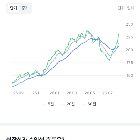
단기
중기
단위 : 달러
Chart
Line chart with 3 lines.
250
View as data table, Chart
The chart has 1 X axis displaying Time. Data ranges from 20
225
The chart has 1 Y axis displaying values. Data ranges from 127.
200
175
150
25.09
25.11
26.01
26.03
26.05
26.07
5일
20일
60일
End of interactive chart.
성장성과 수익성 흐름은?