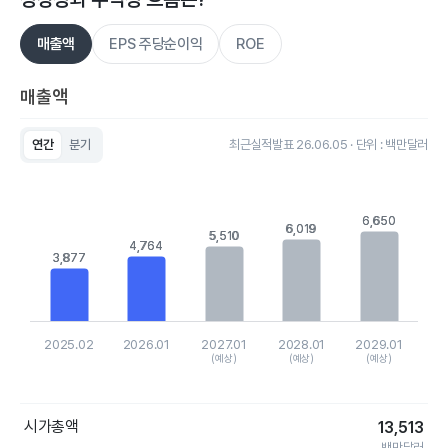
매출액
EPS 주당순이익
ROE
매출액
연간
분기
최근실적발표 26.06.05 · 단위 : 백만달러
Chart
Bar chart with 5 bars.
View as data table, Chart
The chart has 1 X axis displaying categories.
6,650
6,650
6,019
6,019
5,510
5,510
The chart has 1 Y axis displaying values. Data ranges from 3
4,764
4,764
3,877
3,877
2025.02
2026.01
2027.01
2028.01
2029.01
(예상)
(예상)
(예상)
End of interactive chart.
시가총액
13,513
백만달러