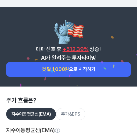
매매신호 후
+512.39%
상승!
AI가 알려주는 투자타이밍
첫 달 1,000원
으로 시작하기
주가 흐름은?
지수이동평균선(EMA)
주가&EPS
지수이동평균선(EMA)