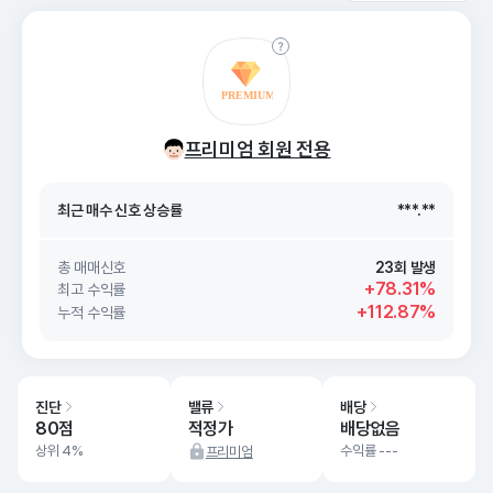
최근 매수 신호 상승률
***.**
프리미엄 회원 전용
최근 매수 신호
26. 08/10
***.**
최근 매수 신호 상승률
***.**
최근 매수 신호
26. 08/10
***.**
총 매매신호
23회 발생
+78.31%
최고 수익률
+112.87%
누적 수익률
진단
밸류
배당
80점
적정가
배당없음
상위 4%
수익률 ---
프리미엄