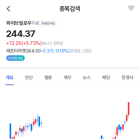
종목검색
파이브빌로우
FIVE
NASDAQ
244.
37
+13.25
(+5.73%)
08.07, 장마감
애프터마켓
244
.00
-0
.37
(
-0
.15%)
장마감, USD
21명 관심
개요
진단
밸류
재무
뉴스
배당
경쟁사
Chart
Combination chart with 2 data series.
View as data table, Chart
The chart has 1 X axis displaying Time. Data ranges from 2026
The chart has 1 Y axis displaying values. Data ranges from 173.1 