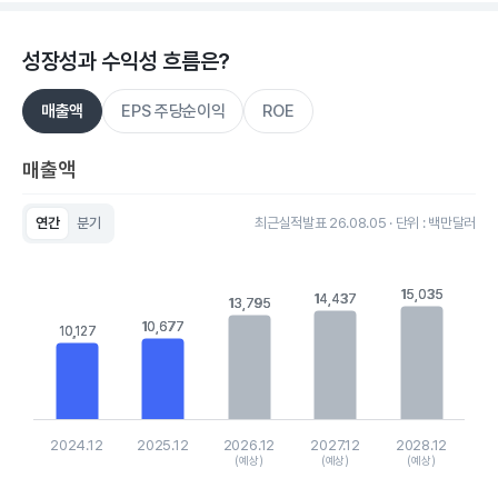
성장성과 수익성 흐름은?
매출액
EPS 주당순이익
ROE
매출액
연간
분기
최근실적발표 26.08.05 · 단위 : 백만달러
Chart
Bar chart with 5 bars.
View as data table, Chart
15,035
15,035
14,437
14,437
13,795
13,795
The chart has 1 X axis displaying categories.
The chart has 1 Y axis displaying values. Data ranges from 10
10,677
10,677
10,127
10,127
2024.12
2025.12
2026.12
2027.12
2028.12
(예상)
(예상)
(예상)
End of interactive chart.