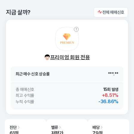
지금 살까?
전체 매매신호
최근 매수 신호 상승률
***.**
프리미엄 회원 전용
최근 매수 신호
26. 08/07
***.**
최근 매수 신호 상승률
***.**
최근 매수 신호
26. 08/07
***.**
총 매매신호
15회 발생
+8.51%
최고 수익률
-36.86%
누적 수익률
진단
밸류
배당
61점
저평가
79점