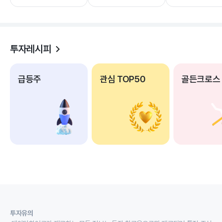
투자레시피
급등주
관심 TOP50
골든크로스
투자유의