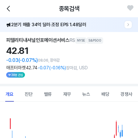
종목검색
[어닝콜] 피델리티내셔널인포메이션, 2Q 매출 34억 달러·FCF 3배 급증
2분기 매출 34억 달러·조정 EPS 1.48달러
[어닝콜] 피델리티내셔널인포메이션, 2Q 매출 34억 달러·FCF 3배 급증
피델리티내셔널인포메이션서비스
FIS
NYSE
S&P500
42.
81
-0.03
(-0.07%)
08.06, 장마감
애프터마켓
42
.74
-0
.07
(
-0
.16%)
장마감, USD
36명 관심
개요
진단
밸류
재무
뉴스
배당
경쟁사
Chart
Combination chart with 2 data series.
View as data table, Chart
The chart has 1 X axis displaying Time. Data ranges from 202
The chart has 1 Y axis displaying values. Data ranges from 37.42 t