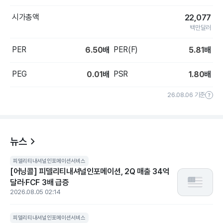
시가총액
22,077
백만달러
PER
PER(F)
6.50
배
5.81
배
PEG
PSR
0.01
배
1.80
배
26.08.06 기준
뉴스
피델리티내셔널인포메이션서비스
[어닝콜] 피델리티내셔널인포메이션, 2Q 매출 34억
달러·FCF 3배 급증
2026.08.05 02:14
피델리티내셔널인포메이션서비스