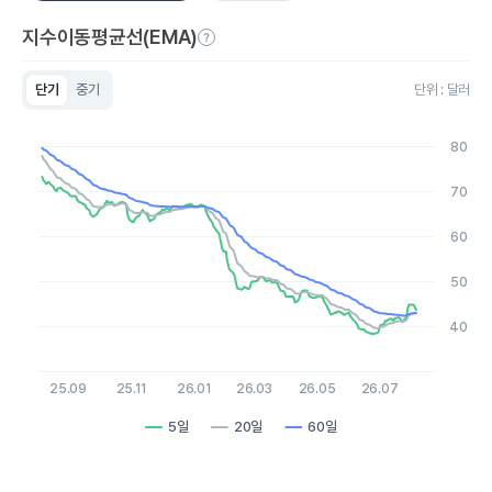
지수이동평균선(EMA)
단기
중기
단위 : 달러
Chart
Line chart with 3 lines.
80
View as data table, Chart
The chart has 1 X axis displaying Time. Data ranges from 2
70
The chart has 1 Y axis displaying values. Data ranges from 38.
60
50
40
25.09
25.11
26.01
26.03
26.05
26.07
5일
20일
60일
End of interactive chart.