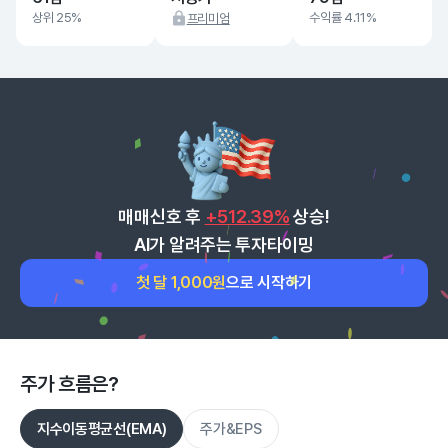
상위 25%
수익률 4.11%
프리미엄
매매신호 후
+512.39%
상승!
AI가 알려주는 투자타이밍
첫 달 1,000원
으로 시작하기
주가 흐름은?
지수이동평균선(EMA)
주가&EPS