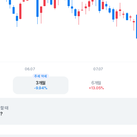
06.07
07.07
t.
추세 약세
3개월
6개월
-9.94%
+13.05%
할 때
?