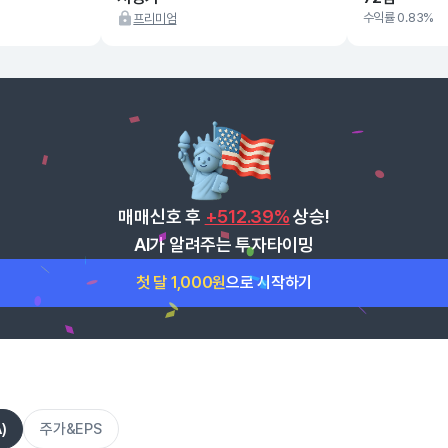
수익률 0.83%
프리미엄
매매신호 후
+512.39%
상승!
AI가 알려주는 투자타이밍
첫 달 1,000원
으로 시작하기
)
주가&EPS