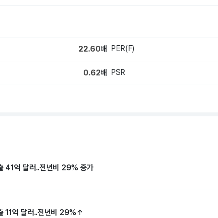
PER(F)
22.60
배
PSR
0.62
배
출 41억 달러..전년비 29% 증가
출 11억 달러..전년비 29%↑