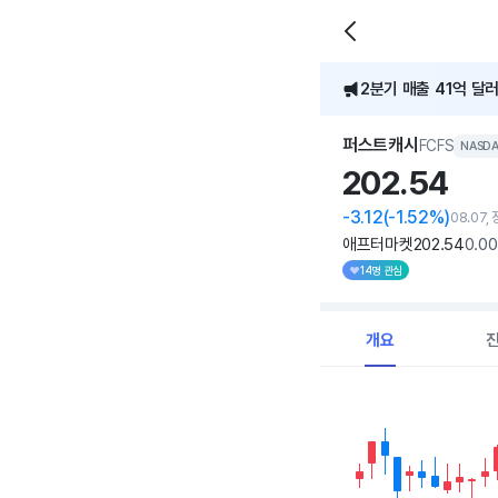
2분기 매출 41억 달러
퍼스트캐시
FCFS
NASD
202.
54
-3.12
(-1.52%)
08.07,
애프터마켓
202
.54
0
.00
14명 관심
개요
Chart
Combination chart with 
View as data table, C
The chart has 1 X axi
The chart has 1 Y axis 