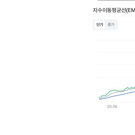
지수이동평균선(EM
단기
중기
Chart
Line chart with 3 lin
View as data table
The chart has 1 X a
The chart has 1 Y ax
25.09
End of interactive c