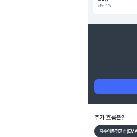
상위 4%
주가 흐름은?
지수이동평균선(EMA