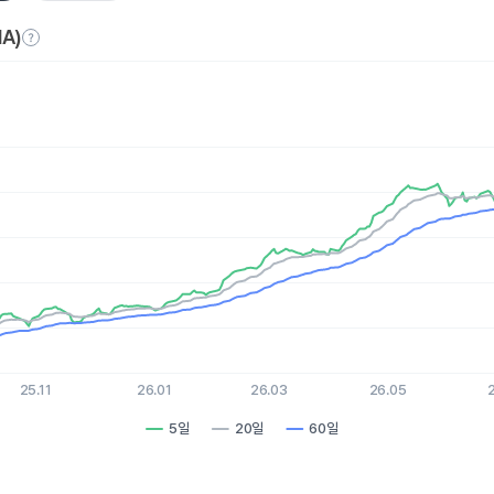
A)
es.
, Chart
xis displaying Time. Data ranges from 2025-08-07 15:00:00 to 
is displaying values. Data ranges from 130.42 to 229.44.
25.11
26.01
26.03
26.05
5일
20일
60일
hart.