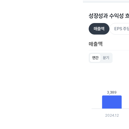
성장성과 수익성 
매출액
EPS 
매출액
연간
분기
Chart
Bar chart with 5 bar
View as data table
The chart has 1 X ax
The chart has 1 Y ax
3,389
3,389
2024.12
End of interactive c