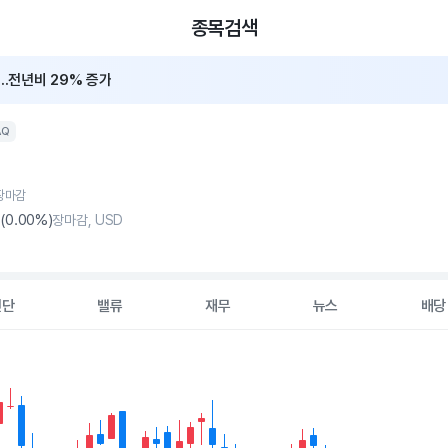
종목검색
..전년비 29% 증가
AQ
 장마감
(
0
.00%)
장마감, USD
진단
밸류
재무
뉴스
배당
2 data series.
hart
s displaying Time. Data ranges from 2026-05-08 00:00:00 to 20
displaying values. Data ranges from 188.92 to 235.682.