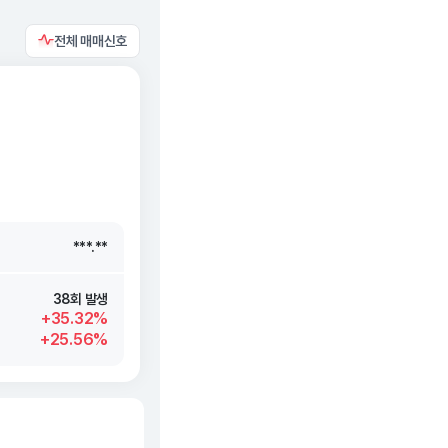
전체 매매신호
***.**
***.**
***.**
***.**
38회 발생
+35.32%
+25.56%