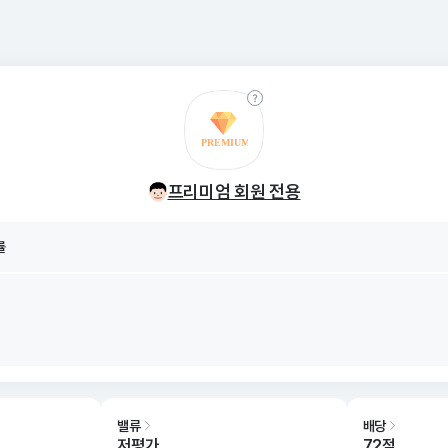
률
8/08
프리미엄 회원 전용
률
8/08
밸류
배당
저평가
72점