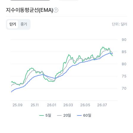
지수이동평균선(EMA)
단기
중기
단위 : 달러
Chart
Line chart with 3 lines.
90
View as data table, Chart
The chart has 1 X axis displaying Time. Data ranges from 20
85
The chart has 1 Y axis displaying values. Data ranges from 68.
80
75
70
25.09
25.11
26.01
26.03
26.05
26.07
5일
20일
60일
End of interactive chart.