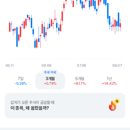
05.11
06.09
07.08
08.07
End of interactive chart.
추세 약세
7일
3개월
6개월
1년
-0.28%
+0.79%
+8.17%
+14.42%
N
갑자기 오른 주식이 궁금할 때
이 종목, 왜 올랐을까?