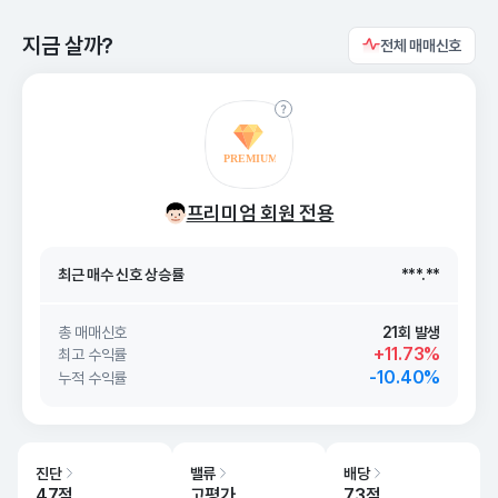
지금 살까?
전체 매매신호
최근 매수 신호 상승률
***.**
프리미엄 회원 전용
최근 매수 신호
26. 08/09
***.**
최근 매수 신호 상승률
***.**
최근 매수 신호
26. 08/09
***.**
총 매매신호
21회 발생
+11.73%
최고 수익률
-10.40%
누적 수익률
진단
밸류
배당
47점
고평가
73점