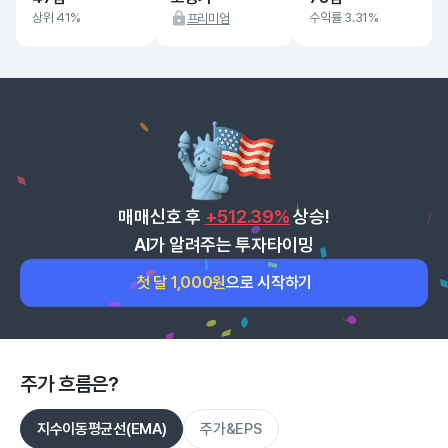
상위 41%
수익률 3.31%
프리미엄
매매신호 후
+512.39%
상승!
AI가 알려주는 투자타이밍
첫 달 1,000원
으로 시작하기
주가 흐름은?
지수이동평균선(EMA)
주가&EPS