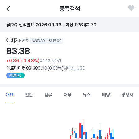
종목검색
2Q 실적발표 2026.08.06 - 예상 EPS $0.79
에버지
EVRG
NASDAQ
S&P500
83.
38
+0.36
(+0.43%)
08.07, 장마감
애프터마켓
83
.38
0
.00
(
0
.00%)
장마감, USD
16명 관심
개요
진단
밸류
재무
뉴스
배당
경쟁사
Chart
Combination chart with 2 data series.
View as data table, Chart
The chart has 1 X axis displaying Time. Data ranges from 2026
The chart has 1 Y axis displaying values. Data ranges from 80.24 