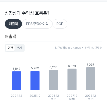
성장성과 수익성 흐름은?
매출액
EPS 주당순이익
ROE
매출액
연간
분기
최근실적발표 26.05.07 · 단위 : 백만달러
Chart
Bar chart with 5 bars.
View as data table, Chart
7,037
7,037
The chart has 1 X axis displaying categories.
6,623
6,623
6,236
6,236
5,962
5,962
5,847
5,847
The chart has 1 Y axis displaying values. Data ranges from 584
2024.12
2025.12
2026.12
2027.12
2028.12
(예상)
(예상)
(예상)
End of interactive chart.