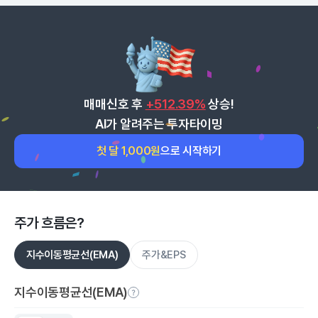
매매신호 후
+512.39%
상승!
AI가 알려주는 투자타이밍
첫 달 1,000원
으로 시작하기
주가 흐름은?
지수이동평균선(EMA)
주가&EPS
지수이동평균선(EMA)