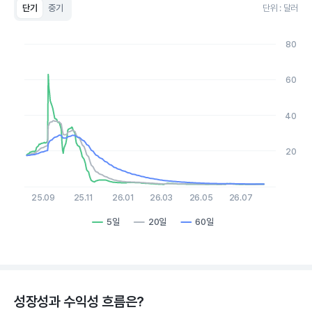
단기
중기
단위 : 달러
Chart
Line chart with 3 lines.
80
View as data table, Chart
The chart has 1 X axis displaying Time. Data ranges from 2
The chart has 1 Y axis displaying values. Data ranges from 1.2 
60
40
20
25.09
25.11
26.01
26.03
26.05
26.07
5일
20일
60일
End of interactive chart.
성장성과 수익성 흐름은?