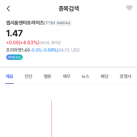
종목검색
엡시움엔터프라이즈
EPSM
NASDAQ
1.
47
+0.06
(+4.63%)
08.06, 장마감
프리마켓
1
.46
-0
.01
(
-0
.68%)
04:01, USD
1명 관심
개요
진단
밸류
재무
뉴스
배당
경쟁사
Chart
Combination chart with 2 data series.
View as data table, Chart
The chart has 1 X axis displaying Time. Data ranges from 202
The chart has 1 Y axis displaying values. Data ranges from 0.83 to