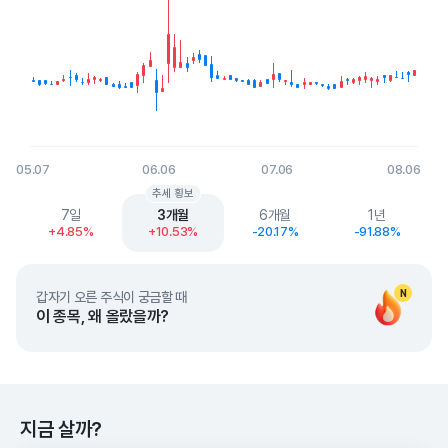
05.07
06.06
07.06
08.06
End of interactive chart.
추세 횡보
7일
3개월
6개월
1년
+4.85%
+10.53%
-20.17%
-91.88%
N
갑자기 오른 주식이 궁금할 때
이 종목, 왜 올랐을까?
지금 살까?