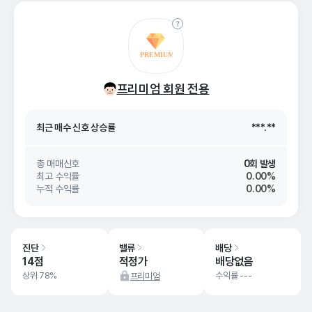
최근 매수 신호 상승률
***.**
프리미엄 회원 전용
최근 매수 신호
26. 08/07
***.**
최근 매수 신호 상승률
***.**
최근 매수 신호
26. 08/07
***.**
총 매매신호
0회 발생
최고 수익률
0.00%
누적 수익률
0.00%
진단
밸류
배당
14점
적정가
배당없음
상위 78%
수익률 ---
프리미엄