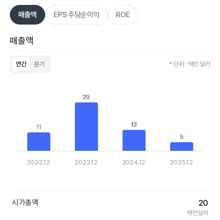
매출액
EPS 주당순이익
ROE
매출액
연간
분기
* 단위 : 백만 달러
Chart
Bar chart with 4 bars.
View as data table, Chart
29
29
The chart has 1 X axis displaying categories.
The chart has 1 Y axis displaying values. Data ranges from 5.
13
13
11
11
5
5
2022.12
2023.12
2024.12
2025.12
End of interactive chart.
시가총액
20
백만달러