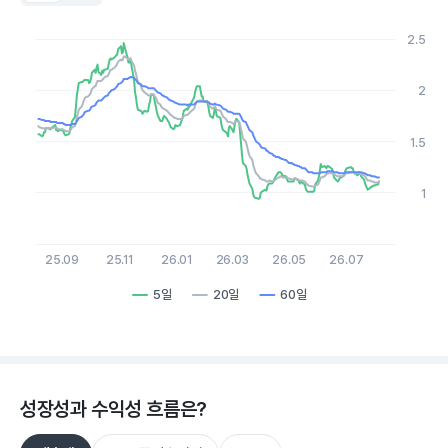
Chart
Line chart with 3 lines.
2.5
View as data table, Chart
The chart has 1 X axis displaying Time. Data ranges from 2
The chart has 1 Y axis displaying values. Data ranges from 0.9
2
1.5
1
25.09
25.11
26.01
26.03
26.05
26.07
5일
20일
60일
End of interactive chart.
성장성과 수익성 흐름은?