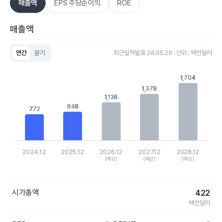
매출액
EPS 주당순이익
ROE
매출액
연간
분기
최근실적발표 26.05.20 · 단위 : 백만달러
Chart
Bar chart with 5 bars.
1,704
1,704
View as data table, Chart
1,379
1,379
The chart has 1 X axis displaying categories.
1,136
1,136
The chart has 1 Y axis displaying values. Data ranges from 771
848
848
772
772
2024.12
2025.12
2026.12
2027.12
2028.12
(예상)
(예상)
(예상)
End of interactive chart.
시가총액
422
백만달러