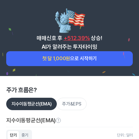
매매신호 후
+512.39%
상승!
AI가 알려주는 투자타이밍
첫 달 1,000원
으로 시작하기
주가 흐름은?
지수이동평균선(EMA)
주가&EPS
지수이동평균선(EMA)
단기
중기
단위 : 달러