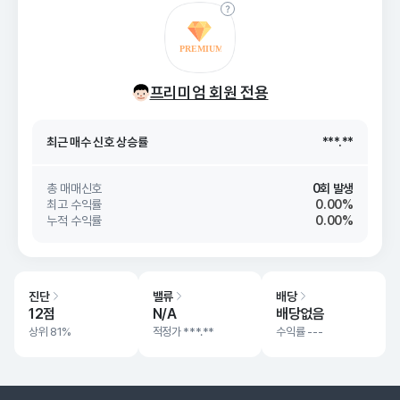
최근 매수 신호 상승률
***.**
최근 매수 신호
26. 08/07
***.**
프리미엄 회원 전용
최근 매수 신호 상승률
***.**
최근 매수 신호
26. 08/07
***.**
총 매매신호
0회 발생
최고 수익률
0.00%
누적 수익률
0.00%
진단
밸류
배당
12점
N/A
배당없음
상위 81%
적정가
***.**
수익률 ---