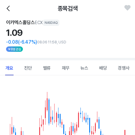
종목검색
이카엑스홀딩스
ECX
NASDAQ
1.
09
-0.08
(-6.47%)
08.06 11:58, USD
8명 관심
개요
진단
밸류
재무
뉴스
배당
경쟁사
Chart
Combination chart with 2 data series.
View as data table, Chart
The chart has 1 X axis displaying Time. Data ranges from 202
The chart has 1 Y axis displaying values. Data ranges from 0.921 t