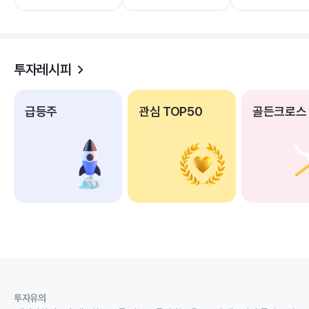
투자레시피
급등주
관심 TOP50
골든크로스
투자유의