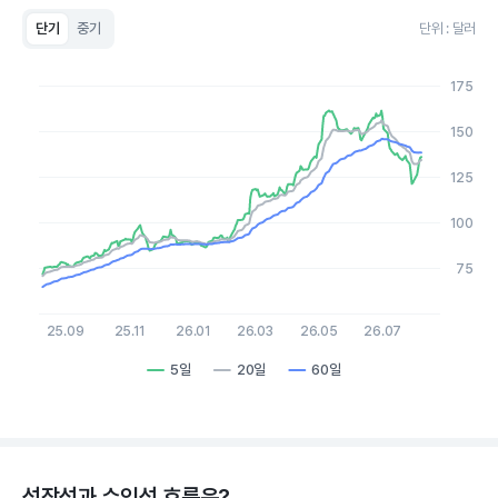
단기
중기
단위 : 달러
Chart
Line chart with 3 lines.
175
View as data table, Chart
The chart has 1 X axis displaying Time. Data ranges from 20
150
The chart has 1 Y axis displaying values. Data ranges from 64.5
125
100
75
25.09
25.11
26.01
26.03
26.05
26.07
5일
20일
60일
End of interactive chart.
성장성과 수익성 흐름은?