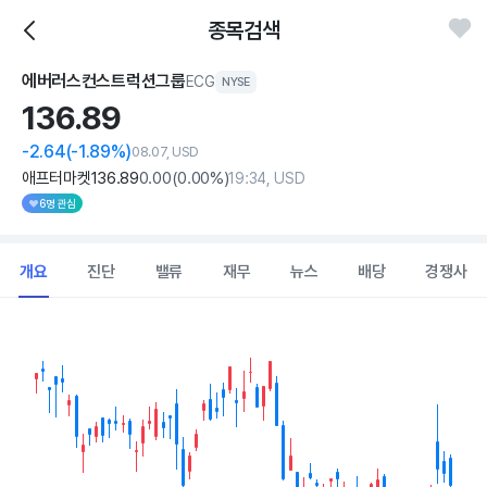
종목검색
에버러스컨스트럭션그룹
ECG
NYSE
136.
89
-2.64
(-1.89%)
08.07, USD
애프터마켓
136
.89
0
.00
(
0
.00%)
19:34, USD
6명 관심
개요
진단
밸류
재무
뉴스
배당
경쟁사
Chart
Combination chart with 2 data series.
View as data table, Chart
The chart has 1 X axis displaying Time. Data ranges from 202
The chart has 1 Y axis displaying values. Data ranges from 107.82