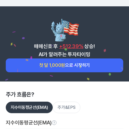
매매신호 후
+512.39%
상승!
AI가 알려주는 투자타이밍
첫 달 1,000원
으로 시작하기
주가 흐름은?
지수이동평균선(EMA)
주가&EPS
지수이동평균선(EMA)