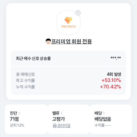
최근 매수 신호 상승률
***.**
프리미엄 회원 전용
최근 매수 신호
26. 08/09
***.**
최근 매수 신호 상승률
***.**
최근 매수 신호
26. 08/09
***.**
총 매매신호
4회 발생
+53.10%
최고 수익률
+70.42%
누적 수익률
진단
밸류
배당
71점
고평가
배당없음
상위 12%
수익률 ---
프리미엄