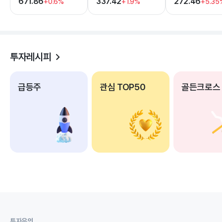
671.86
337.42
272.46
+0.6%
+1.9%
+5.35
투자레시피
급등주
관심 TOP50
골든크로스
투자유의