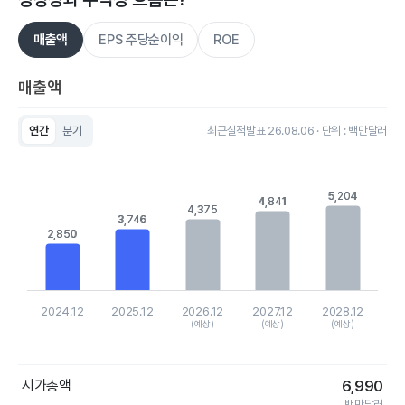
매출액
EPS 주당순이익
ROE
매출액
연간
분기
최근실적발표 26.08.06 · 단위 : 백만달러
Chart
Bar chart with 5 bars.
View as data table, Chart
5,204
5,204
The chart has 1 X axis displaying categories.
4,841
4,841
4,375
4,375
The chart has 1 Y axis displaying values. Data ranges from 2
3,746
3,746
2,850
2,850
2024.12
2025.12
2026.12
2027.12
2028.12
(예상)
(예상)
(예상)
End of interactive chart.
시가총액
6,990
백만달러