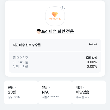
최근 매수 신호 상승률
***.**
프리미엄 회원 전용
최근 매수 신호
26. 08/09
***.**
최근 매수 신호 상승률
***.**
최근 매수 신호
26. 08/09
***.**
총 매매신호
0회 발생
최고 수익률
0.00%
누적 수익률
0.00%
진단
밸류
배당
23점
N/A
배당없음
상위 63%
적정가
***.**
수익률 ---