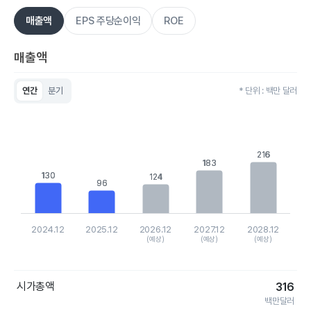
매출액
EPS 주당순이익
ROE
매출액
연간
분기
* 단위 : 백만 달러
Chart
Bar chart with 5 bars.
View as data table, Chart
The chart has 1 X axis displaying categories.
The chart has 1 Y axis displaying values. Data ranges from 96.
216
216
183
183
130
130
124
124
96
96
2024.12
2025.12
2026.12
2027.12
2028.12
(예상)
(예상)
(예상)
End of interactive chart.
시가총액
316
백만달러