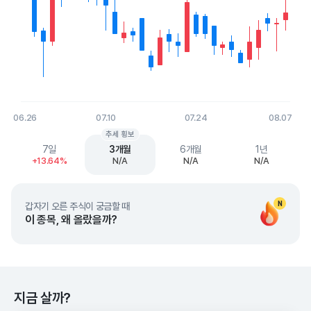
06.26
07.10
07.24
08.07
End of interactive chart.
추세 횡보
7일
3개월
6개월
1년
+13.64%
N/A
N/A
N/A
N
갑자기 오른 주식이 궁금할 때
이 종목, 왜 올랐을까?
지금 살까?