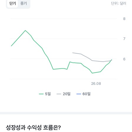
단기
중기
단위 : 달러
Chart
Line chart with 3 lines.
8
View as data table, Chart
The chart has 1 X axis displaying Time. Data ranges from 20
The chart has 1 Y axis displaying values. Data ranges from 5.29
7
6
26.08
5일
20일
60일
End of interactive chart.
성장성과 수익성 흐름은?