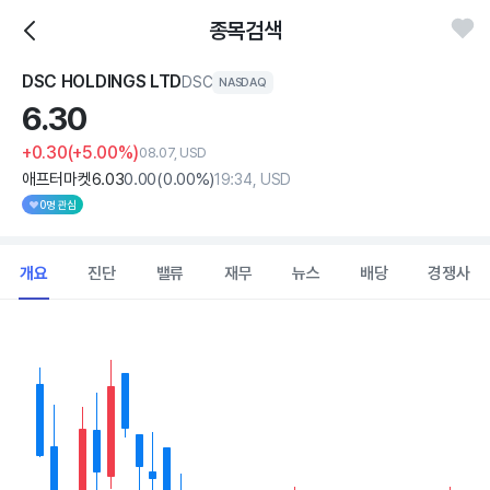
종목검색
DSC HOLDINGS LTD
DSC
NASDAQ
6.
30
+0.30
(+5.00%)
08.07, USD
애프터마켓
6
.03
0
.00
(
0
.00%)
19:34, USD
0명 관심
개요
진단
밸류
재무
뉴스
배당
경쟁사
Chart
Combination chart with 2 data series.
View as data table, Chart
The chart has 1 X axis displaying Time. Data ranges from 2026
The chart has 1 Y axis displaying values. Data ranges from 4.52 t