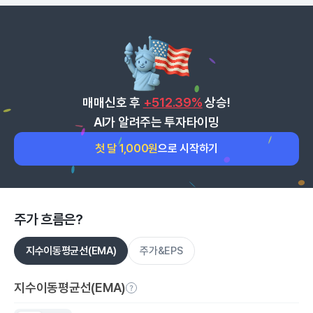
매매신호 후
+512.39%
상승!
AI가 알려주는 투자타이밍
첫 달 1,000원
으로 시작하기
주가 흐름은?
지수이동평균선(EMA)
주가&EPS
지수이동평균선(EMA)