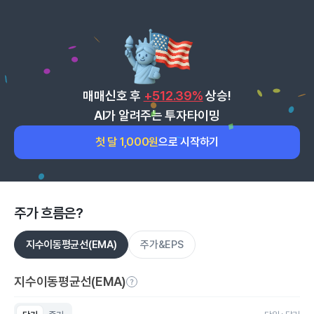
매매신호 후
+512.39%
상승!
AI가 알려주는 투자타이밍
첫 달 1,000원
으로 시작하기
주가 흐름은?
지수이동평균선(EMA)
주가&EPS
지수이동평균선(EMA)