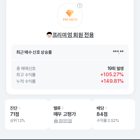
최근 매수 신호 상승률
***.**
프리미엄 회원 전용
최근 매수 신호
26. 08/08
***.**
최근 매수 신호 상승률
***.**
최근 매수 신호
26. 08/08
***.**
총 매매신호
19회 발생
+105.27%
최고 수익률
+149.81%
누적 수익률
진단
밸류
배당
71점
매우 고평가
84점
상위 12%
수익률 2.52%
프리미엄