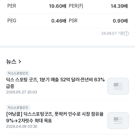
PER
PER(F)
19.60
배
14.39
배
PEG
PSR
0.46
배
0.90
배
26.08.07 기준
뉴스
딕스스포팅굿즈
딕스 스포팅 굿즈, 1분기 매출 52억 달러·전년비 63%
급증
2026.05.27 20:03
딕스스포팅굿즈
[어닝콜] 딕스스포팅굿즈, 풋락커 인수로 시장 점유율
9%→2자릿수 확대 목표
2026.04.09 03:30