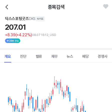
종목검색
딕스스포팅굿즈
DKS
NYSE
207.
01
+8.39
(+4.22%)
08.07 15:12, USD
39명 관심
개요
진단
밸류
재무
뉴스
배당
경쟁사
Chart
Combination chart with 2 data series.
View as data table, Chart
The chart has 1 X axis displaying Time. Data ranges from 202
The chart has 1 Y axis displaying values. Data ranges from 195.19