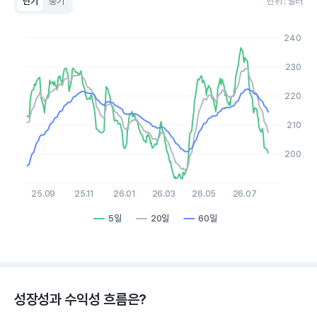
단기
중기
단위 : 달러
Chart
Line chart with 3 lines.
240
View as data table, Chart
The chart has 1 X axis displaying Time. Data ranges from 2
230
The chart has 1 Y axis displaying values. Data ranges from 191
220
210
200
25.09
25.11
26.01
26.03
26.05
26.07
5일
20일
60일
End of interactive chart.
성장성과 수익성 흐름은?