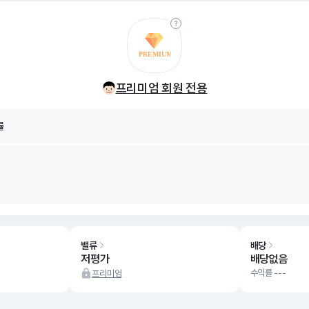
률
8/07
프리미엄 회원 전용
률
8/07
밸류
배당
저평가
배당없음
수익률 ---
프리미엄