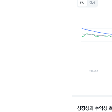
단기
중기
Chart
Line chart with 3 lin
View as data table
The chart has 1 X a
The chart has 1 Y ax
25.09
End of interactive c
성장성과 수익성 