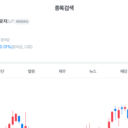
종목검색
로지
DJT
NASDAQ
, 장마감
-0
.01%)
장마감, USD
진단
밸류
재무
뉴스
배당
2 data series.
hart
s displaying Time. Data ranges from 2026-05-07 00:00:00 to 20
displaying values. Data ranges from 6.96 to 10.55.