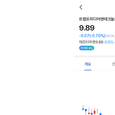
트럼프미디어앤테크놀
9.
89
-0.07
(-0.70%)
08.06
애프터마켓
9
.88
-0
.01
(
51명 관심
개요
Chart
Combination chart with 
View as data table, C
The chart has 1 X axi
The chart has 1 Y axis 