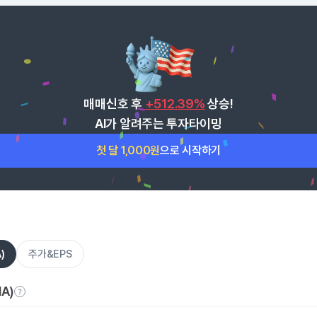
매매신호 후
+512.39%
상승!
AI가 알려주는 투자타이밍
첫 달 1,000원
으로 시작하기
)
주가&EPS
A)