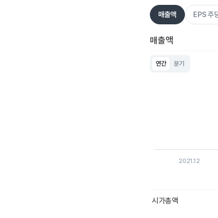
매출액
EPS 
매출액
연간
분기
Chart
Bar chart with 5 bar
View as data table
The chart has 1 X ax
The chart has 1 Y ax
2021.12
End of interactive c
시가총액