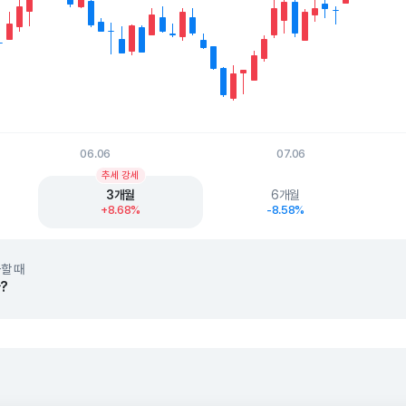
06.06
07.06
t.
추세 강세
3개월
6개월
+8.68%
-8.58%
할 때
?