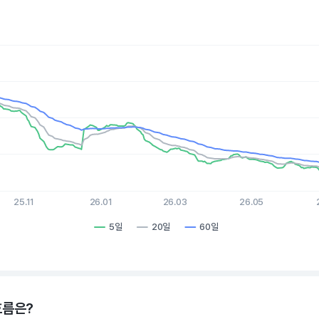
es.
, Chart
xis displaying Time. Data ranges from 2025-08-06 15:00:00 to 
is displaying values. Data ranges from 7.54 to 20.01.
25.11
26.01
26.03
26.05
5일
20일
60일
hart.
흐름은?