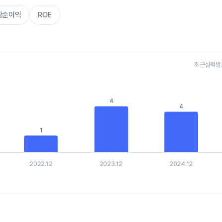
주당순이익
ROE
최근실적발표 
s.
, Chart
4
4
is displaying categories.
4
4
is displaying values. Data ranges from 1.4705 to 4.1311.
1
1
2022.12
2023.12
2024.12
hart.