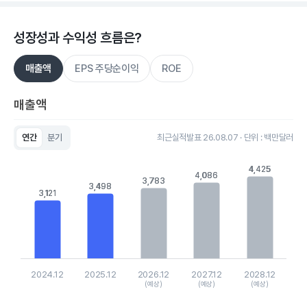
성장성과 수익성 흐름은?
매출액
EPS 주당순이익
ROE
매출액
연간
분기
최근실적발표 26.08.07 · 단위 : 백만달러
Chart
Bar chart with 5 bars.
4,425
4,425
4,086
4,086
View as data table, Chart
3,783
3,783
3,498
3,498
The chart has 1 X axis displaying categories.
3,121
3,121
The chart has 1 Y axis displaying values. Data ranges from 31
2024.12
2025.12
2026.12
2027.12
2028.12
(예상)
(예상)
(예상)
End of interactive chart.