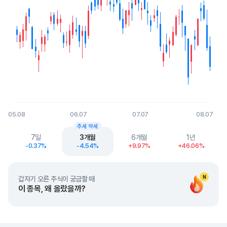
05.08
06.07
07.07
08.07
End of interactive chart.
추세 약세
7일
3개월
6개월
1년
-0.37%
-4.54%
+9.97%
+46.06%
N
갑자기 오른 주식이 궁금할 때
이 종목, 왜 올랐을까?