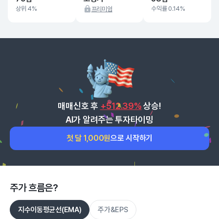
상위 4%
수익률 0.14%
프리미엄
매매신호 후
+512.39%
상승!
AI가 알려주는 투자타이밍
첫 달 1,000원
으로 시작하기
주가 흐름은?
지수이동평균선(EMA)
주가&EPS