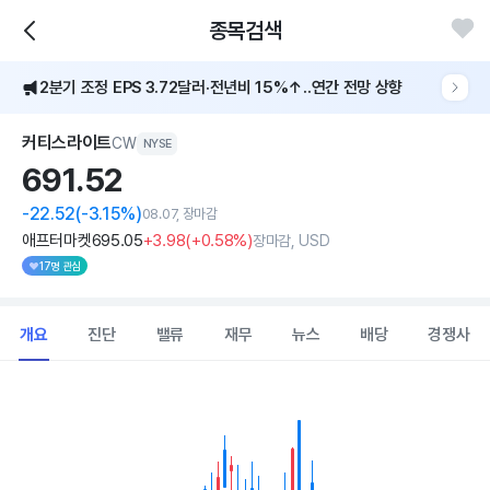
[어닝콜] 커티스라이트, 2Q 매출 9억2400만 달러·EPS 15% 급증
종목검색
2분기 조정 EPS 3.72달러·전년비 15%↑..연간 전망 상향
[어닝콜] 커티스라이트, 2Q 매출 9억2400만 달러·EPS 15% 급증
커티스라이트
CW
NYSE
691.
52
-22.52
(-3.15%)
08.07, 장마감
애프터마켓
695
.05
+3
.98
(
+0
.58%)
장마감, USD
17명 관심
개요
진단
밸류
재무
뉴스
배당
경쟁사
Chart
Combination chart with 2 data series.
View as data table, Chart
The chart has 1 X axis displaying Time. Data ranges from 202
The chart has 1 Y axis displaying values. Data ranges from 670.29