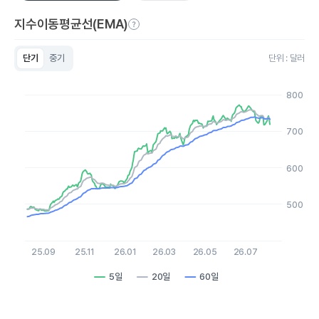
지수이동평균선(EMA)
단기
중기
단위 : 달러
Chart
Line chart with 3 lines.
800
View as data table, Chart
The chart has 1 X axis displaying Time. Data ranges from 2
The chart has 1 Y axis displaying values. Data ranges from 465
700
600
500
25.09
25.11
26.01
26.03
26.05
26.07
5일
20일
60일
End of interactive chart.