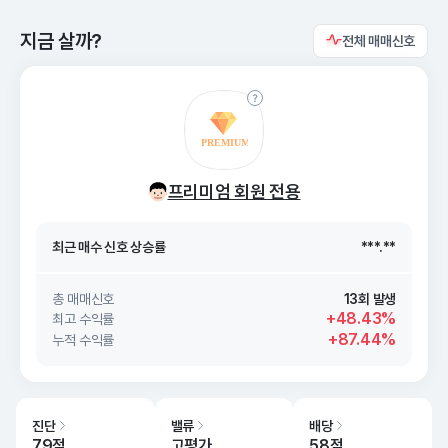
지금 살까?
전체 매매신호
최근 매수 신호 상승률
***.**
최근 매수 신호
26. 08/08
***.**
프리미엄 회원 전용
최근 매수 신호 상승률
***.**
최근 매수 신호
26. 08/08
***.**
총 매매신호
13회 발생
+48.43%
최고 수익률
+87.44%
누적 수익률
진단
밸류
배당
79점
고평가
58점