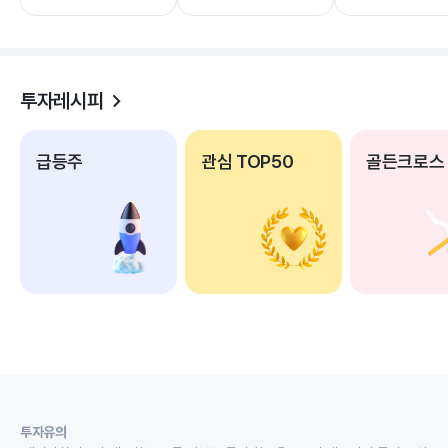
투자레시피
급등주
관심 TOP50
골든크로스
투자유의