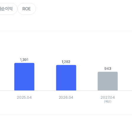
주당순이익
ROE
s.
, Chart
1,391
1,391
is displaying categories.
1,282
1,282
is displaying values. Data ranges from 862.3 to 1393.894.
943
943
2025.04
2026.04
2027.04
(예상)
hart.