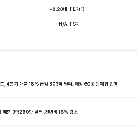
PER(F)
-0.20
배
PSR
N/A
, 4분기 매출 18% 급감·303억 달러..매장 60곳 통폐합 단행
 매출 3억280만 달러..전년비 18% 감소