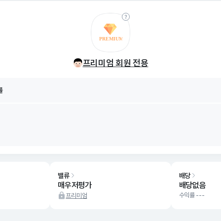
률
8/08
프리미엄 회원 전용
률
8/08
밸류
배당
매우저평가
배당없음
수익률 ---
프리미엄