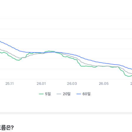
es.
, Chart
xis displaying Time. Data ranges from 2025-08-07 15:00:00 to 
is displaying values. Data ranges from 2.6 to 52.09.
25.11
26.01
26.03
26.05
5일
20일
60일
hart.
흐름은?