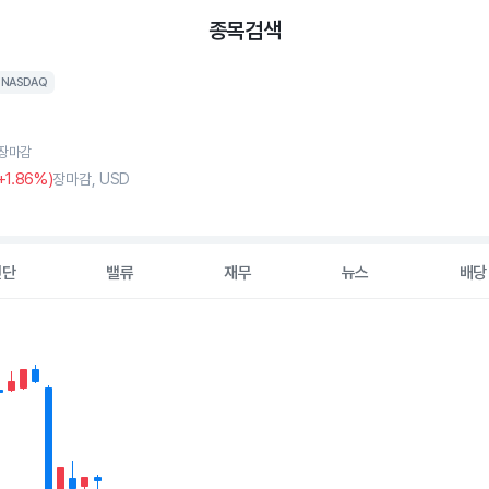
종목검색
NASDAQ
, 장마감
+1
.86%)
장마감, USD
진단
밸류
재무
뉴스
배당
2 data series.
hart
s displaying Time. Data ranges from 2026-05-08 00:00:00 to 20
displaying values. Data ranges from 1.38 to 13.3.