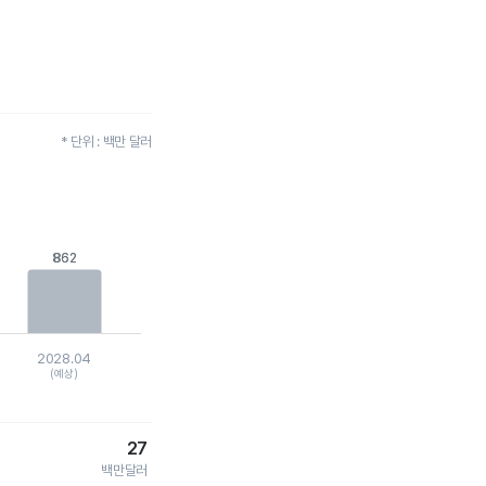
* 단위 : 백만 달러
862
862
2028.04
(예상)
27
백만달러