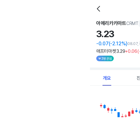
아메리카카마트
CRMT
3.
23
-0.07
(-2.12%)
08.07
애프터마켓
3
.29
+0
.06
(
3명 관심
개요
Chart
Combination chart with 
View as data table, C
The chart has 1 X axi
The chart has 1 Y axis 