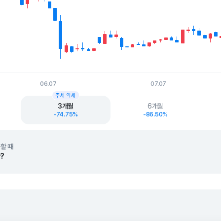
06.07
07.07
t.
추세 약세
3개월
6개월
-74.75%
-86.50%
할 때
?