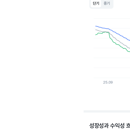
단기
중기
Chart
Line chart with 3 lin
View as data table
The chart has 1 X a
The chart has 1 Y ax
25.09
End of interactive c
성장성과 수익성 