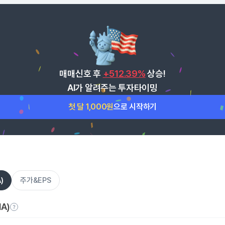
매매신호 후
+512.39%
상승!
AI가 알려주는 투자타이밍
첫 달 1,000원
으로 시작하기
)
주가&EPS
A)