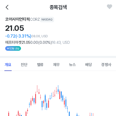
종목검색
코어사이언티픽
CORZ
NASDAQ
21.
05
-0.72
(-3.31%)
08.06, USD
애프터마켓
21
.05
0
.00
(
0
.00%)
16:43, USD
53명 관심
개요
진단
밸류
재무
뉴스
배당
경쟁사
Chart
Combination chart with 2 data series.
View as data table, Chart
The chart has 1 X axis displaying Time. Data ranges from 202
The chart has 1 Y axis displaying values. Data ranges from 17.92 t