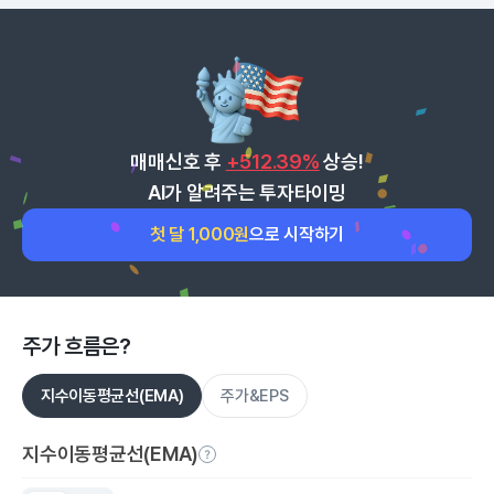
매매신호 후
+512.39%
상승!
AI가 알려주는 투자타이밍
첫 달 1,000원
으로 시작하기
주가 흐름은?
지수이동평균선(EMA)
주가&EPS
지수이동평균선(EMA)