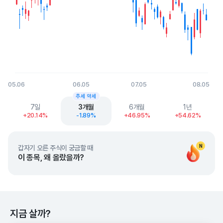
05.06
06.05
07.05
08.05
End of interactive chart.
추세 약세
7일
3개월
6개월
1년
+20.14%
-1.89%
+46.95%
+54.62%
N
갑자기 오른 주식이 궁금할 때
이 종목, 왜 올랐을까?
지금 살까?