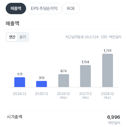
매출액
EPS 주당순이익
ROE
매출액
연간
분기
최근실적발표 26.07.29 · 단위 : 백만달러
Chart
Bar chart with 5 bars.
1,741
1,741
View as data table, Chart
The chart has 1 X axis displaying categories.
1,154
1,154
The chart has 1 Y axis displaying values. Data ranges from 31
674
674
511
511
319
319
2024.12
2025.12
2026.12
2027.12
2028.12
(예상)
(예상)
(예상)
End of interactive chart.
시가총액
6,996
백만달러