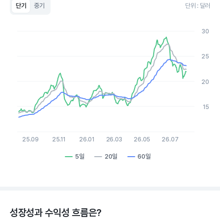
단기
중기
단위 : 달러
Chart
Line chart with 3 lines.
30
View as data table, Chart
The chart has 1 X axis displaying Time. Data ranges from 2
The chart has 1 Y axis displaying values. Data ranges from 12.8
25
20
15
25.09
25.11
26.01
26.03
26.05
26.07
5일
20일
60일
End of interactive chart.
성장성과 수익성 흐름은?