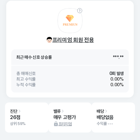
최근 매수 신호 상승률
***.**
프리미엄 회원 전용
최근 매수 신호
26. 08/07
***.**
최근 매수 신호 상승률
***.**
최근 매수 신호
26. 08/07
***.**
총 매매신호
0회 발생
최고 수익률
0.00%
누적 수익률
0.00%
진단
밸류
배당
26점
매우 고평가
배당없음
상위 59%
수익률 ---
프리미엄