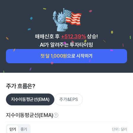
매매신호 후
+512.39%
상승!
AI가 알려주는 투자타이밍
첫 달 1,000원
으로 시작하기
주가 흐름은?
지수이동평균선(EMA)
주가&EPS
지수이동평균선(EMA)
단기
중기
단위 : 달러