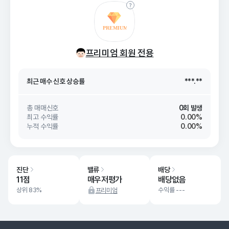
최근 매수 신호 상승률
***.**
프리미엄 회원 전용
최근 매수 신호
26. 08/09
***.**
최근 매수 신호 상승률
***.**
최근 매수 신호
26. 08/09
***.**
총 매매신호
0회 발생
최고 수익률
0.00%
누적 수익률
0.00%
진단
밸류
배당
11점
매우저평가
배당없음
상위 83%
수익률 ---
프리미엄