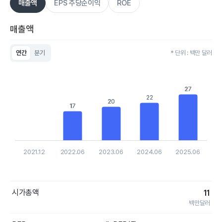
매출액
EPS 주당순이익
ROE
매출액
연간
분기
* 단위 : 백만 달러
Chart
Bar chart with 5 bars.
View as data table, Chart
27
27
The chart has 1 X axis displaying categories.
22
22
The chart has 1 Y axis displaying values. Data ranges from 17
20
20
17
17
2021.12
2022.06
2023.06
2024.06
2025.06
End of interactive chart.
시가총액
11
백만달러