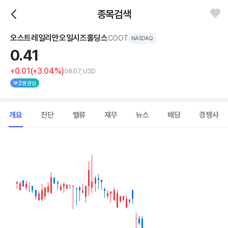
종목검색
오스트레일리안오일시즈홀딩스
COOT
NASDAQ
0.
41
+0.01
(+3.04%)
08.07, USD
2명 관심
개요
진단
밸류
재무
뉴스
배당
경쟁사
Chart
Combination chart with 2 data series.
View as data table, Chart
The chart has 1 X axis displaying Time. Data ranges from 202
The chart has 1 Y axis displaying values. Data ranges from 0.35 to