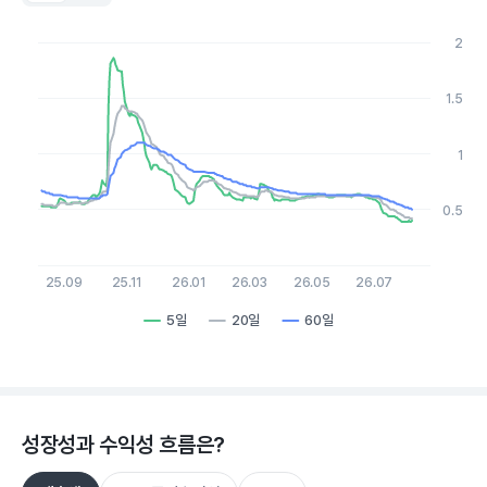
Chart
Line chart with 3 lines.
2
View as data table, Chart
The chart has 1 X axis displaying Time. Data ranges from 20
The chart has 1 Y axis displaying values. Data ranges from 0.39
1.5
1
0.5
25.09
25.11
26.01
26.03
26.05
26.07
5일
20일
60일
End of interactive chart.
성장성과 수익성 흐름은?