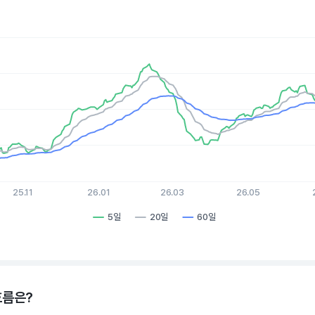
es.
, Chart
xis displaying Time. Data ranges from 2025-08-07 15:00:00 to 
is displaying values. Data ranges from 50.28 to 82.56.
25.11
26.01
26.03
26.05
5일
20일
60일
hart.
흐름은?