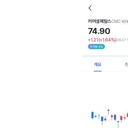
커머셜메탈스
CMC
NYS
74.
90
+1.21
(+1.64%)
08.07 
10명 관심
개요
Chart
Combination chart with 
View as data table, C
The chart has 1 X axi
The chart has 1 Y axis 