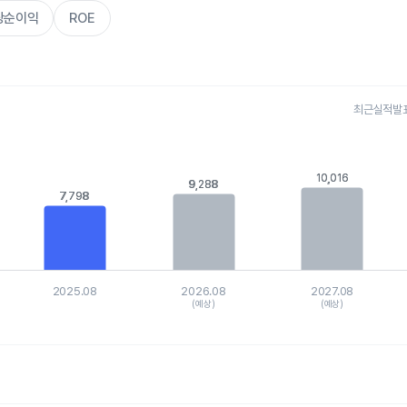
주당순이익
ROE
최근실적발표 
s.
, Chart
10,016
10,016
is displaying categories.
9,288
9,288
is displaying values. Data ranges from 7798.48 to 10135.12907.
7,798
7,798
2025.08
2026.08
2027.08
(예상)
(예상)
hart.