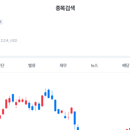
종목검색
E
12:24, USD
진단
밸류
재무
뉴스
배당
2 data series.
hart
s displaying Time. Data ranges from 2026-05-07 00:00:00 to 20
displaying values. Data ranges from 59.96 to 79.91.