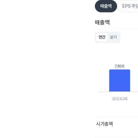
매출액
EPS 
매출액
연간
분기
Chart
Bar chart with 5 bar
View as data table
The chart has 1 X ax
The chart has 1 Y ax
7,926
7,926
2024.08
End of interactive c
시가총액