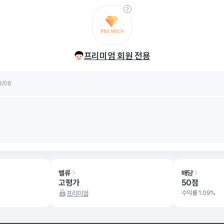
률
8/08
프리미엄 회원 전용
률
8/08
밸류
배당
고평가
50점
수익률 1.09%
프리미엄