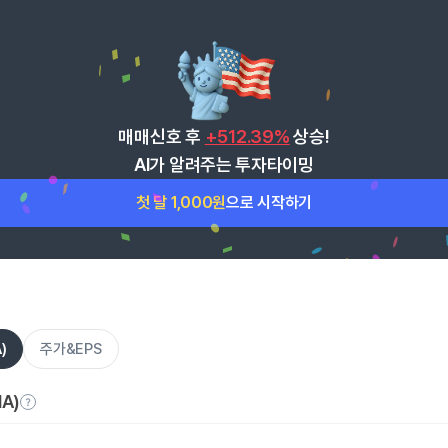
매매신호 후
+512.39%
상승!
AI가 알려주는 투자타이밍
첫 달 1,000원
으로 시작하기
)
주가&EPS
A)