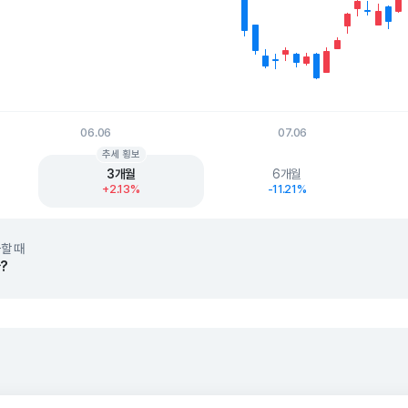
06.06
07.06
t.
추세 횡보
3개월
6개월
+2.13%
-11.21%
할 때
?