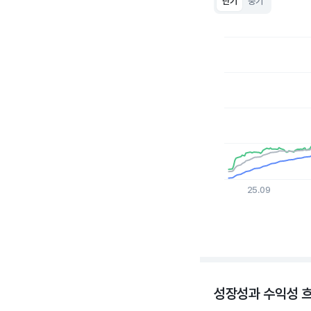
단기
중기
Chart
Line chart with 3 lin
View as data table
The chart has 1 X a
The chart has 1 Y ax
25.09
End of interactive c
성장성과 수익성 