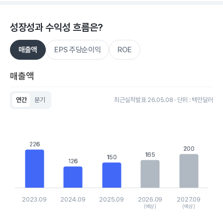
성장성과 수익성 흐름은?
매출액
EPS 주당순이익
ROE
매출액
연간
분기
최근실적발표 26.05.08 · 단위 : 백만달러
Chart
Bar chart with 5 bars.
View as data table, Chart
The chart has 1 X axis displaying categories.
226
226
The chart has 1 Y axis displaying values. Data ranges from 125
200
200
165
165
150
150
126
126
2023.09
2024.09
2025.09
2026.09
2027.09
(예상)
(예상)
End of interactive chart.