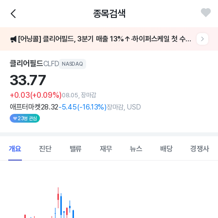
종목검색
주가가 10% 이상 급락했어요
[어닝콜] 클리어필드, 3분기 매출 13%↑·하이퍼스케일 첫 수주 2200만弗
3분기 매출 4390만 달러·EPS 0.22달러 기록
클리어필드
CLFD
NASDAQ
33.
77
주가가 10% 이상 급락했어요
+0.03
(+0.09%)
08.05, 장마감
애프터마켓
28
.32
-5
.45
(
-16
.13%)
장마감, USD
23명 관심
개요
진단
밸류
재무
뉴스
배당
경쟁사
Chart
Combination chart with 2 data series.
View as data table, Chart
The chart has 1 X axis displaying Time. Data ranges from 202
The chart has 1 Y axis displaying values. Data ranges from 28.42 