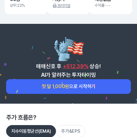
상위 22%
수익률 ---
프리미엄
매매신호 후
+512.39%
상승!
AI가 알려주는 투자타이밍
첫 달 1,000원
으로 시작하기
주가 흐름은?
지수이동평균선(EMA)
주가&EPS