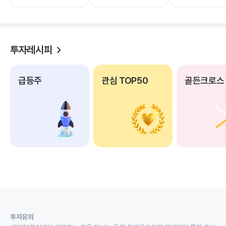
투자레시피
급등주
관심 TOP50
골든크로스
투자유의