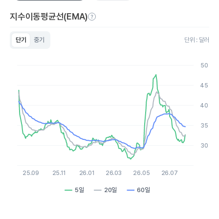
지수이동평균선(EMA)
단기
중기
단위 : 달러
Chart
Line chart with 3 lines.
50
View as data table, Chart
The chart has 1 X axis displaying Time. Data ranges from 2
45
The chart has 1 Y axis displaying values. Data ranges from 26.5
40
35
30
25.09
25.11
26.01
26.03
26.05
26.07
5일
20일
60일
End of interactive chart.