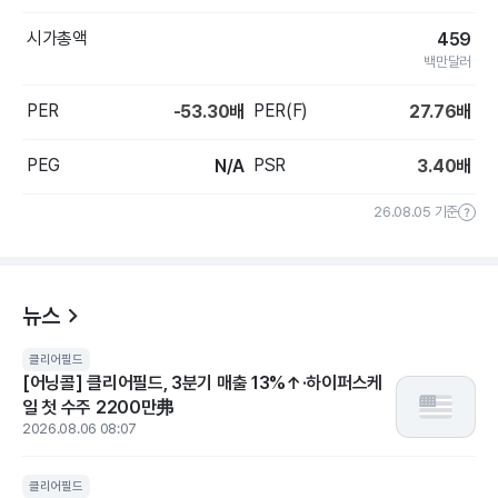
시가총액
459
백만달러
PER
PER(F)
-53.30
배
27.76
배
PEG
PSR
N/A
3.40
배
26.08.05 기준
뉴스
클리어필드
[어닝콜] 클리어필드, 3분기 매출 13%↑·하이퍼스케
일 첫 수주 2200만弗
2026.08.06 08:07
클리어필드