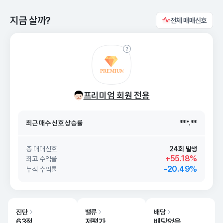
지금 살까?
전체 매매신호
최근 매수 신호 상승률
***.**
프리미엄 회원 전용
최근 매수 신호
26. 08/06
***.**
최근 매수 신호 상승률
***.**
최근 매수 신호
26. 08/06
***.**
총 매매신호
24회 발생
+55.18%
최고 수익률
-20.49%
누적 수익률
진단
밸류
배당
63점
저평가
배당없음