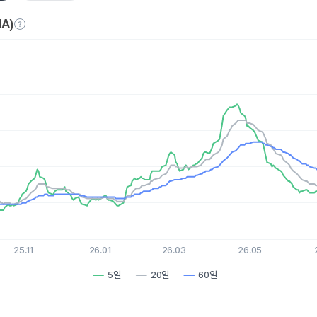
A)
es.
, Chart
xis displaying Time. Data ranges from 2025-08-06 15:00:00 to 
is displaying values. Data ranges from 1.86 to 2.68.
25.11
26.01
26.03
26.05
5일
20일
60일
hart.