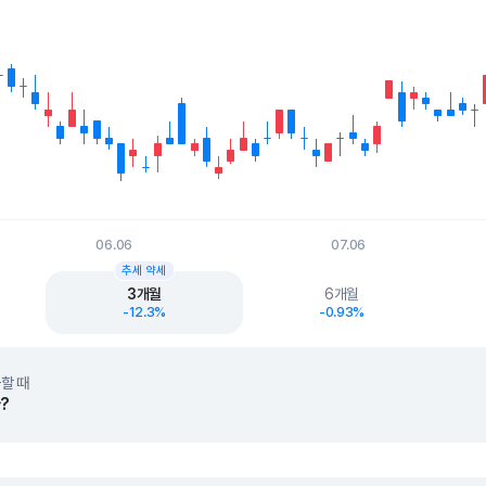
06.06
07.06
t.
추세 약세
3개월
6개월
-12.3%
-0.93%
할 때
?