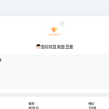
률
프리미엄 회원 전용
8/07
률
8/07
밸류
배당
적정가
72점