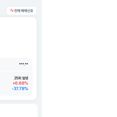
전체 매매신호
***.**
***.**
***.**
***.**
25회 발생
+6.88%
-37.78%