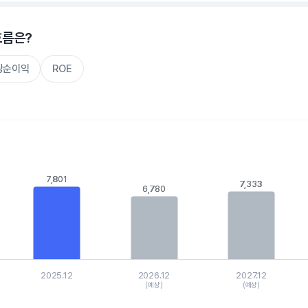
흐름은?
주당순이익
ROE
s.
, Chart
7,801
7,801
7,333
7,333
6,780
6,780
is displaying categories.
xis displaying values. Data ranges from 6443.365696 to 7801.277
2025.12
2026.12
2027.12
(예상)
(예상)
hart.