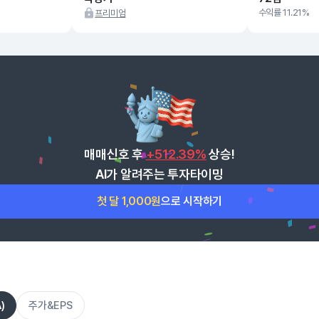
수익률 11.21%
프리미엄
매매신호 후
+512.39%
상승!
AI가 알려주는 투자타이밍
첫 달 1,000원
으로 시작하기
)
주가&EPS