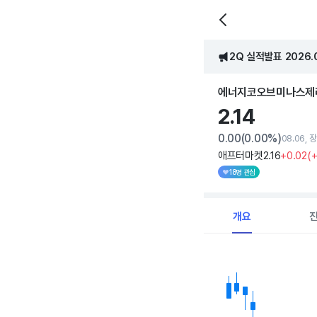
2Q 실적발표 2026.08
에너지코오브미나스제
2.
14
0.00
(0.00%)
08.06, 
애프터마켓
2
.16
+0
.02
(
18명 관심
개요
Chart
Combination chart with 
View as data table, C
The chart has 1 X axi
The chart has 1 Y axis 