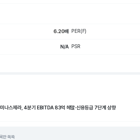
PER(F)
6.20
배
PSR
N/A
나스제라, 4분기 EBITDA 83억 헤알·신용등급 7단계 상향
목만 쏙쏙