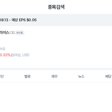
종목검색
.13 - 예상 EPS $0.05
라이스
CIG
NYSE
장마감
+0
.93%)
장마감, USD
진단
밸류
재무
뉴스
배당
2 data series.
hart
s displaying Time. Data ranges from 2026-05-07 00:00:00 to 20
displaying values. Data ranges from 2.025 to 2.46.