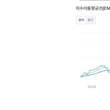
지수이동평균선(EM
단기
중기
Chart
Line chart with 3 lin
View as data table
The chart has 1 X a
The chart has 1 Y ax
25.09
End of interactive c