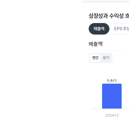
성장성과 수익성 
매출액
EPS 
매출액
연간
분기
Chart
Bar chart with 5 bar
View as data table
The chart has 1 X ax
6,443
6,443
The chart has 1 Y a
2024.12
End of interactive c