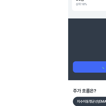
상위 18%
주가 흐름은?
지수이동평균선(EMA