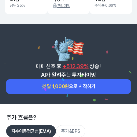
상위 25%
수익률 0.66%
프리미엄
매매신호 후
+512.39%
상승!
AI가 알려주는 투자타이밍
첫 달 1,000원
으로 시작하기
주가 흐름은?
지수이동평균선(EMA)
주가&EPS