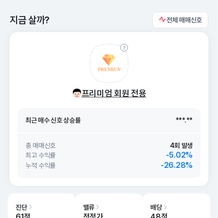
지금 살까?
전체 매매신호
최근 매수 신호 상승률
***.**
프리미엄 회원 전용
최근 매수 신호
26. 08/07
***.**
최근 매수 신호 상승률
***.**
최근 매수 신호
26. 08/07
***.**
총 매매신호
4회 발생
-5.02%
최고 수익률
-26.28%
누적 수익률
진단
밸류
배당
61점
적정가
48점