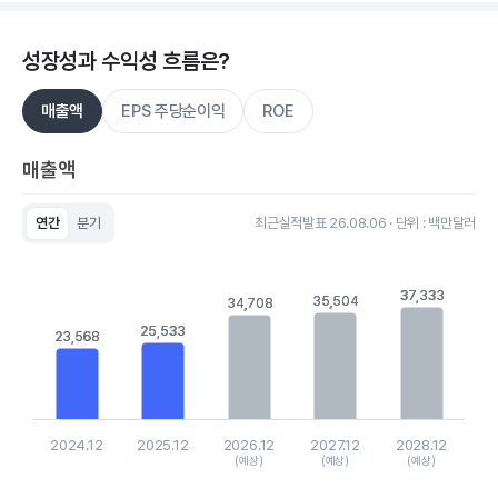
성장성과 수익성 흐름은?
매출액
EPS 주당순이익
ROE
매출액
연간
분기
최근실적발표 26.08.06 · 단위 : 백만달러
Chart
Bar chart with 5 bars.
View as data table, Chart
37,333
37,333
35,504
35,504
34,708
34,708
The chart has 1 X axis displaying categories.
The chart has 1 Y axis displaying values. Data ranges from 2
25,533
25,533
23,568
23,568
2024.12
2025.12
2026.12
2027.12
2028.12
(예상)
(예상)
(예상)
End of interactive chart.