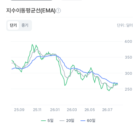
지수이동평균선(EMA)
단기
중기
단위 : 달러
Chart
Line chart with 3 lines.
400
View as data table, Chart
The chart has 1 X axis displaying Time. Data ranges from 2
The chart has 1 Y axis displaying values. Data ranges from 24
350
300
250
25.09
25.11
26.01
26.03
26.05
26.07
5일
20일
60일
End of interactive chart.