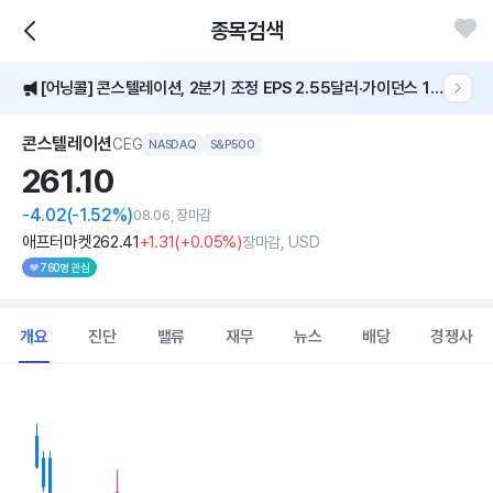
종목검색
주가가 5% 이상 급등했어요
[어닝콜] 콘스텔레이션, 2분기 조정 EPS 2.55달러·가이던스 12.5달러 상향
2분기 조정 EPS 2.55달러..전년비 33% 증가
콘스텔레이션
CEG
NASDAQ
S&P500
261.
10
주가가 5% 이상 급등했어요
-4.02
(-1.52%)
08.06, 장마감
애프터마켓
262
.41
+1
.31
(
+0
.05%)
장마감, USD
760명 관심
개요
진단
밸류
재무
뉴스
배당
경쟁사
Chart
Combination chart with 2 data series.
View as data table, Chart
The chart has 1 X axis displaying Time. Data ranges from 202
The chart has 1 Y axis displaying values. Data ranges from 228.65