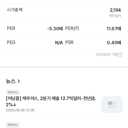
시가총액
2,194
백만달러
PER
PER(F)
-5.30
배
11.67
배
PEG
PSR
N/A
0.40
배
26.08.05 기준
뉴스
케무어스
[어닝콜] 케무어스, 2분기 매출 12.7억달러··전년比
2%↓
2026.08.06 13:36
케무어스