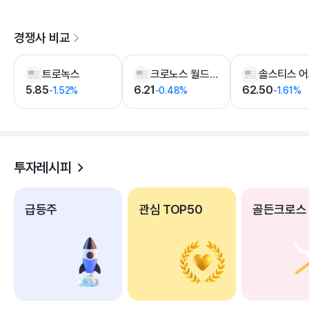
경쟁사 비교
트로녹스
크로노스 월드와이드
5.85
6.21
62.50
-1.52%
-0.48%
-1.61%
투자레시피
급등주
관심 TOP50
골든크로스