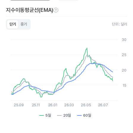
지수이동평균선(EMA)
단기
중기
단위 : 달러
Chart
Line chart with 3 lines.
30
View as data table, Chart
The chart has 1 X axis displaying Time. Data ranges from 2
The chart has 1 Y axis displaying values. Data ranges from 11.0
25
20
15
25.09
25.11
26.01
26.03
26.05
26.07
5일
20일
60일
End of interactive chart.