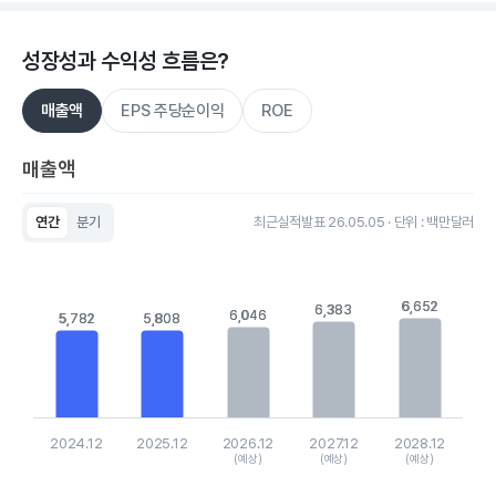
성장성과 수익성 흐름은?
매출액
EPS 주당순이익
ROE
매출액
연간
분기
최근실적발표 26.05.05 · 단위 : 백만달러
Chart
Bar chart with 5 bars.
View as data table, Chart
The chart has 1 X axis displaying categories.
6,652
6,652
6,383
6,383
6,046
6,046
5,782
5,782
5,808
5,808
The chart has 1 Y axis displaying values. Data ranges from 5
2024.12
2025.12
2026.12
2027.12
2028.12
(예상)
(예상)
(예상)
End of interactive chart.