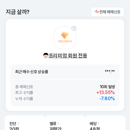
지금 살까?
전체 매매신호
최근 매수 신호 상승률
***.**
프리미엄 회원 전용
최근 매수 신호
26. 08/06
***.**
최근 매수 신호 상승률
***.**
최근 매수 신호
26. 08/06
***.**
총 매매신호
10회 발생
+13.55%
최고 수익률
-7.80%
누적 수익률
진단
밸류
배당
20점
저평가
48점