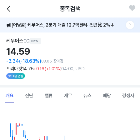
종목검색
[어닝콜] 케무어스, 2분기 매출 12.7억달러··전년比 2%↓
케무어스
CC
NYSE
14.
59
-3.34
(-18.63%)
08.05, 장마감
프리마켓
14
.75
+0
.16
(
+1
.01%)
04:00, USD
14명 관심
개요
진단
밸류
재무
뉴스
배당
경쟁사
Chart
Combination chart with 2 data series.
View as data table, Chart
The chart has 1 X axis displaying Time. Data ranges from 202
The chart has 1 Y axis displaying values. Data ranges from 14.58 