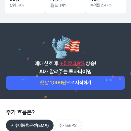
상위 68%
수익률 2.47%
프리미엄
매매신호 후
+512.39%
상승!
AI가 알려주는 투자타이밍
첫 달 1,000원
으로 시작하기
주가 흐름은?
지수이동평균선(EMA)
주가&EPS