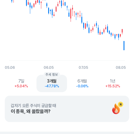
05.06
06.05
07.05
08.05
End of interactive chart.
추세 횡보
7일
3개월
6개월
1년
+5.04%
-47.78%
-0.06%
+15.52%
N
갑자기 오른 주식이 궁금할 때
이 종목, 왜 올랐을까?