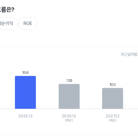
흐름은?
주당순이익
ROE
최근실적발표 
s.
, Chart
158
158
is displaying categories.
120
120
is displaying values. Data ranges from 98.932 to 158.052.
100
100
2025.12
2026.12
2027.12
(예상)
(예상)
hart.