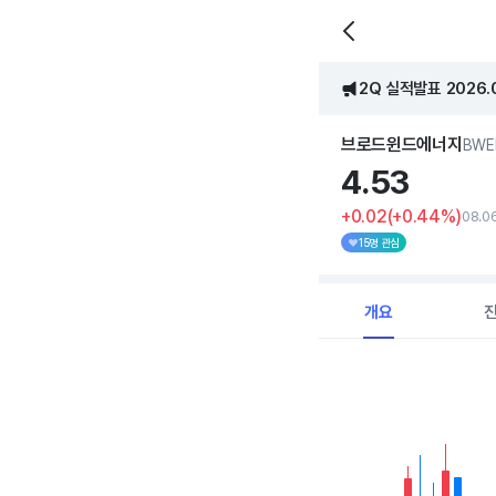
2Q 실적발표 2026.08
브로드윈드에너지
BWE
4.
53
+0.02
(+0.44%)
08.0
15명 관심
개요
Chart
Combination chart with 
View as data table, C
The chart has 1 X axi
The chart has 1 Y axis 