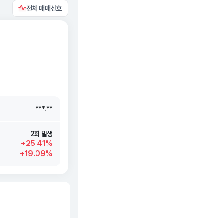
전체 매매신호
***.**
***.**
***.**
***.**
2회 발생
+25.41%
+19.09%