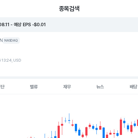
종목검색
.11 - 예상 EPS -$0.01
N
NASDAQ
6 13:24, USD
진단
밸류
재무
뉴스
배당
2 data series.
hart
s displaying Time. Data ranges from 2026-05-06 00:00:00 to 20
displaying values. Data ranges from 1.98 to 5.52.