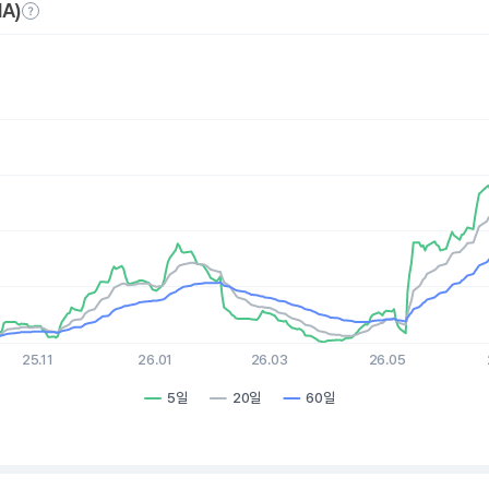
A)
es.
, Chart
xis displaying Time. Data ranges from 2025-08-06 15:00:00 to 
is displaying values. Data ranges from 2.01 to 5.01.
25.11
26.01
26.03
26.05
5일
20일
60일
hart.