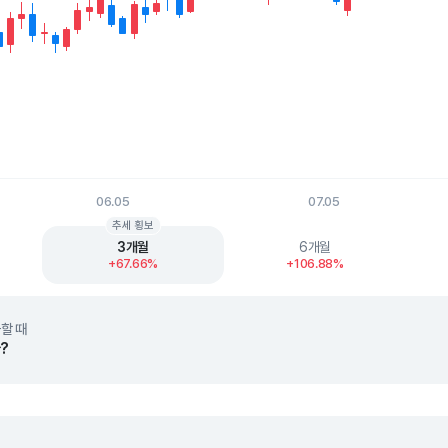
06.05
07.05
t.
추세 횡보
3개월
6개월
+67.66%
+106.88%
할 때
?