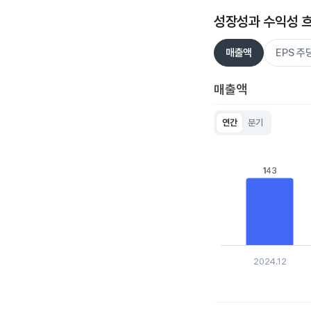
성장성과 수익성 
매출액
EPS 
매출액
연간
분기
Chart
Bar chart with 5 bar
View as data table
143
143
The chart has 1 X ax
The chart has 1 Y ax
2024.12
End of interactive c