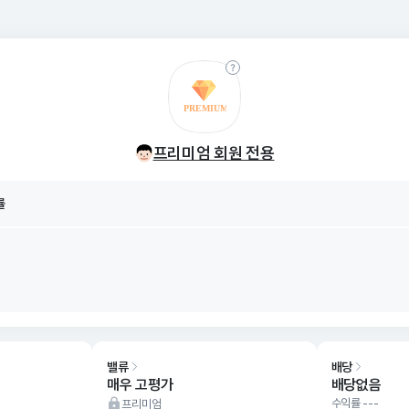
률
8/07
프리미엄 회원 전용
률
8/07
밸류
배당
매우 고평가
배당없음
수익률 ---
프리미엄