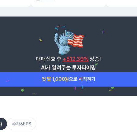
매매신호 후
+512.39%
상승!
AI가 알려주는 투자타이밍
첫 달 1,000원
으로 시작하기
)
주가&EPS