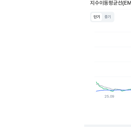
지수이동평균선(EM
단기
중기
Chart
Line chart with 3 lin
View as data table
The chart has 1 X a
The chart has 1 Y ax
25.09
End of interactive c