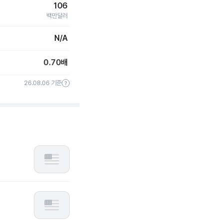
106
백만달러
N/A
0.70
배
26.08.06 기준