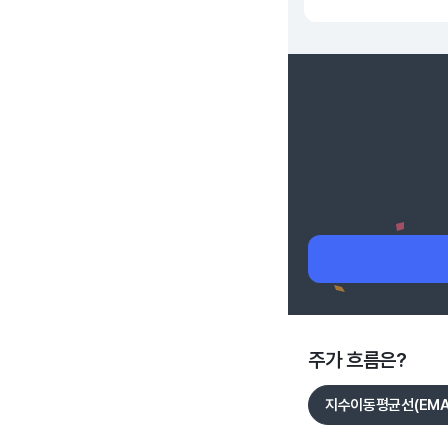
주가 흐름은?
지수이동평균선(EMA