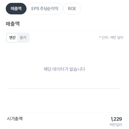
매출액
EPS 주당순이익
ROE
매출액
연간
분기
* 단위 : 백만 달러
Chart
Bar chart with 0 bars.
View as data table, Chart
The chart has 1 X axis displaying categories.
The chart has 1 Y axis displaying values. Data ranges from 0 to
해당 데이터가 없습니다
End of interactive chart.
시가총액
1,229
백만달러