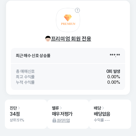
최근 매수 신호 상승률
***.**
최근 매수 신호
26. 08/06
***.**
프리미엄 회원 전용
최근 매수 신호 상승률
***.**
최근 매수 신호
26. 08/06
***.**
총 매매신호
0회 발생
최고 수익률
0.00%
누적 수익률
0.00%
진단
밸류
배당
34점
매우저평가
배당없음
상위 51%
수익률 ---
프리미엄