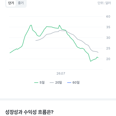
단기
중기
단위 : 달러
Chart
Line chart with 3 lines.
40
View as data table, Chart
The chart has 1 X axis displaying Time. Data ranges from 20
35
The chart has 1 Y axis displaying values. Data ranges from 18.
30
25
20
26.07
5일
20일
60일
End of interactive chart.
성장성과 수익성 흐름은?