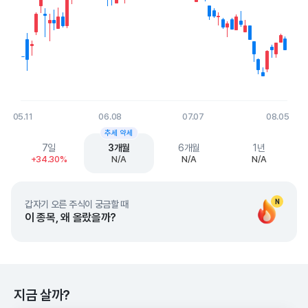
05.11
06.08
07.07
08.05
End of interactive chart.
추세 약세
7일
3개월
6개월
1년
+34.30%
N/A
N/A
N/A
N
갑자기 오른 주식이 궁금할 때
이 종목, 왜 올랐을까?
지금 살까?