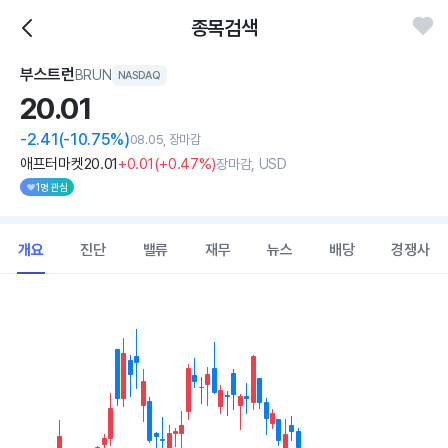
종목검색
부스트런
BRUN
NASDAQ
20.
01
-2.41
(-10.75%)
08.05, 장마감
애프터마켓
20
.01
+0
.01
(
+0
.47%)
장마감, USD
1명 관심
개요
진단
밸류
재무
뉴스
배당
경쟁사
Chart
Combination chart with 2 data series.
View as data table, Chart
The chart has 1 X axis displaying Time. Data ranges from 2026
The chart has 1 Y axis displaying values. Data ranges from 15.58 