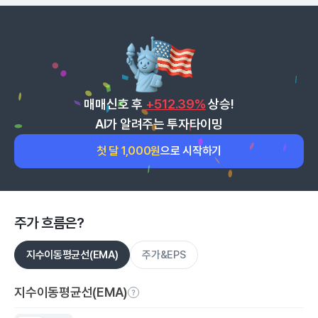
매매신호 후
+512.39%
상승!
AI가 알려주는 투자타이밍
첫 달 1,000원
으로 시작하기
주가 흐름은?
지수이동평균선(EMA)
주가&EPS
지수이동평균선(EMA)