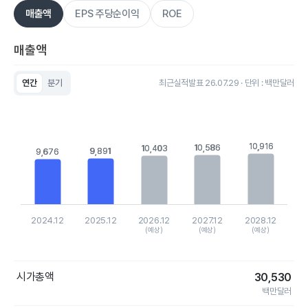
매출액
EPS 주당순이익
ROE
매출액
연간
분기
최근실적발표 26.07.29 · 단위 : 백만달러
Chart
Bar chart with 5 bars.
View as data table, Chart
The chart has 1 X axis displaying categories.
The chart has 1 Y axis displaying values. Data ranges from 9
10,916
10,916
10,586
10,586
10,403
10,403
9,891
9,891
9,676
9,676
2024.12
2025.12
2026.12
2027.12
2028.12
(예상)
(예상)
(예상)
End of interactive chart.
시가총액
30,530
백만달러