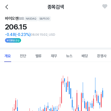
종목검색
바이오젠
BIIB
NASDAQ
S&P500
206.
15
-0.48
(-0.23%)
08.06 15:02, USD
108명 관심
개요
진단
밸류
재무
뉴스
배당
경쟁사
Chart
Combination chart with 2 data series.
View as data table, Chart
The chart has 1 X axis displaying Time. Data ranges from 202
The chart has 1 Y axis displaying values. Data ranges from 184.96