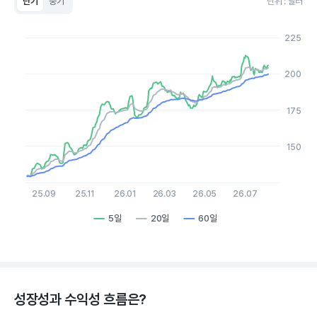
단기
중기
단위 : 달러
Chart
Line chart with 3 lines.
225
View as data table, Chart
The chart has 1 X axis displaying Time. Data ranges from 2
The chart has 1 Y axis displaying values. Data ranges from 129.
200
175
150
25.09
25.11
26.01
26.03
26.05
26.07
5일
20일
60일
End of interactive chart.
성장성과 수익성 흐름은?