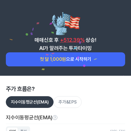
매매신호 후
+512.39%
상승!
AI가 알려주는 투자타이밍
첫 달 1,000원
으로 시작하기
주가 흐름은?
지수이동평균선(EMA)
주가&EPS
지수이동평균선(EMA)