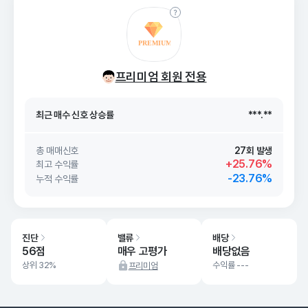
최근 매수 신호 상승률
***.**
프리미엄 회원 전용
최근 매수 신호
26. 08/07
***.**
최근 매수 신호 상승률
***.**
최근 매수 신호
26. 08/07
***.**
총 매매신호
27회 발생
+25.76%
최고 수익률
-23.76%
누적 수익률
진단
밸류
배당
56점
매우 고평가
배당없음
상위 32%
수익률 ---
프리미엄