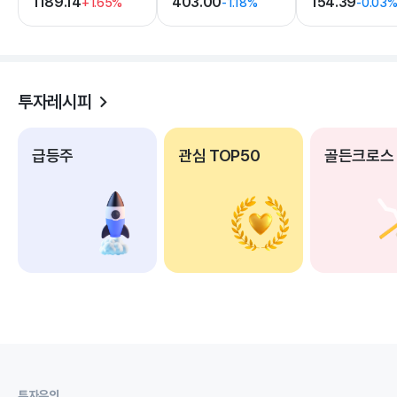
1189.14
403.00
154.39
+1.65%
-1.18%
-0.03
투자레시피
급등주
관심 TOP50
골든크로스
투자유의