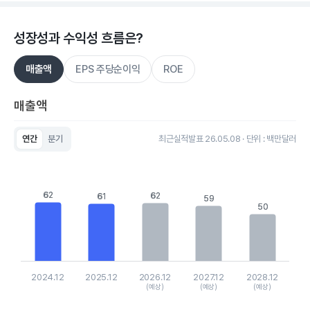
성장성과 수익성 흐름은?
매출액
EPS 주당순이익
ROE
매출액
연간
분기
최근실적발표 26.05.08 · 단위 : 백만달러
Chart
Bar chart with 5 bars.
View as data table, Chart
The chart has 1 X axis displaying categories.
62
62
62
62
61
61
59
59
The chart has 1 Y axis displaying values. Data ranges from 49
50
50
2024.12
2025.12
2026.12
2027.12
2028.12
(예상)
(예상)
(예상)
End of interactive chart.