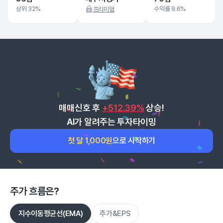
상위 32%
수익률 9.6%
프리미엄
매매신호 후
+512.39%
상승!
AI가 알려주는 투자타이밍
첫 달 1,000원
으로 시작하기
주가 흐름은?
지수이동평균선(EMA)
주가&EPS