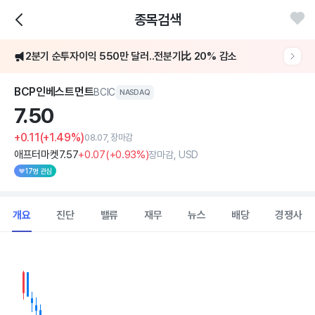
종목검색
2분기 순투자이익 550만 달러..전분기比 20% 감소
BCP인베스트먼트
BCIC
NASDAQ
7.
50
+0.11
(+1.49%)
08.07, 장마감
애프터마켓
7
.57
+0
.07
(
+0
.93%)
장마감, USD
17명 관심
개요
진단
밸류
재무
뉴스
배당
경쟁사
Chart
Combination chart with 2 data series.
View as data table, Chart
The chart has 1 X axis displaying Time. Data ranges from 202
The chart has 1 Y axis displaying values. Data ranges from 6.7 to 