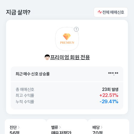
지금 살까?
전체 매매신호
최근 매수 신호 상승률
***.**
프리미엄 회원 전용
최근 매수 신호
26. 08/08
***.**
최근 매수 신호 상승률
***.**
최근 매수 신호
26. 08/08
***.**
총 매매신호
23회 발생
+22.51%
최고 수익률
-29.41%
누적 수익률
진단
밸류
배당
56점
매우저평가
70점