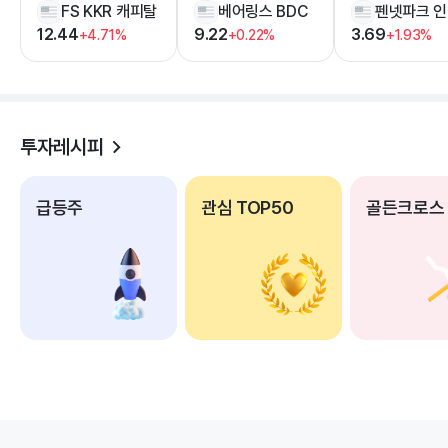
FS KKR 캐피탈
베어링스 BDC
12.44
9.22
3.69
+4.71%
+0.22%
+1.93%
투자레시피
급등주
관심 TOP50
골든크로스