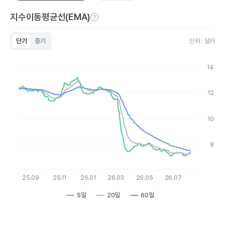
지수이동평균선(EMA)
단기
중기
단위 : 달러
Chart
Line chart with 3 lines.
14
View as data table, Chart
The chart has 1 X axis displaying Time. Data ranges from 2
The chart has 1 Y axis displaying values. Data ranges from 7.08
12
10
8
25.09
25.11
26.01
26.03
26.05
26.07
5일
20일
60일
End of interactive chart.