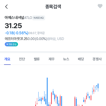
종목검색
아메스내셔널
ATLO
NASDAQ
31.
25
-0.18
(-0.56%)
08.07, 장마감
애프터마켓
31
.25
0
.00
(
0
.00%)
장마감, USD
3명 관심
개요
진단
밸류
재무
뉴스
배당
경쟁사
Chart
Combination chart with 2 data series.
View as data table, Chart
The chart has 1 X axis displaying Time. Data ranges from 202
The chart has 1 Y axis displaying values. Data ranges from 27.38 t