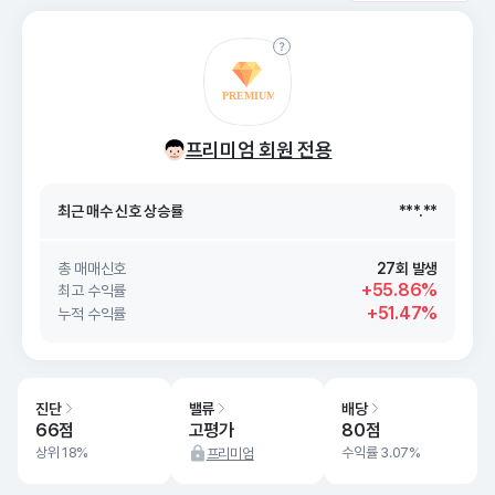
최근 매수 신호 상승률
***.**
프리미엄 회원 전용
최근 매수 신호
26. 08/08
***.**
최근 매수 신호 상승률
***.**
최근 매수 신호
26. 08/08
***.**
총 매매신호
27회 발생
+55.86%
최고 수익률
+51.47%
누적 수익률
진단
밸류
배당
66점
고평가
80점
상위 18%
수익률 3.07%
프리미엄