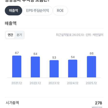
매출액
EPS 주당순이익
ROE
매출액
연간
분기
최근실적발표 26.05.10 · 단위 : 백만달러
Chart
Bar chart with 5 bars.
View as data table, Chart
67
67
The chart has 1 X axis displaying categories.
66
66
64
64
The chart has 1 Y axis displaying values. Data ranges from 53.
54
54
53
53
2021.12
2022.12
2023.12
2024.12
2025.12
End of interactive chart.
시가총액
278
백만달러