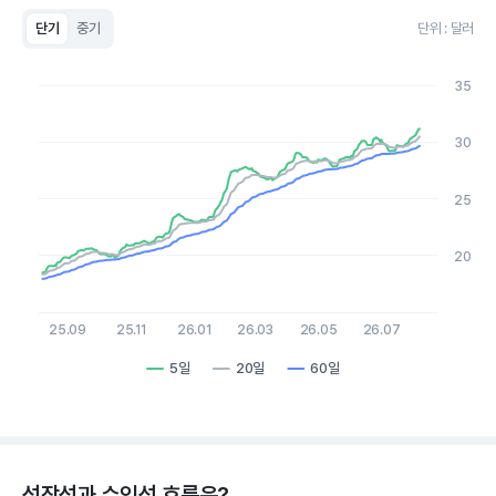
단기
중기
단위 : 달러
Chart
Line chart with 3 lines.
35
View as data table, Chart
The chart has 1 X axis displaying Time. Data ranges from 2
The chart has 1 Y axis displaying values. Data ranges from 17.9
30
25
20
25.09
25.11
26.01
26.03
26.05
26.07
5일
20일
60일
End of interactive chart.
성장성과 수익성 흐름은?