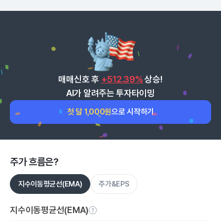
매매신호 후
+512.39%
상승!
AI가 알려주는 투자타이밍
첫 달 1,000원
으로 시작하기
주가 흐름은?
지수이동평균선(EMA)
주가&EPS
지수이동평균선(EMA)