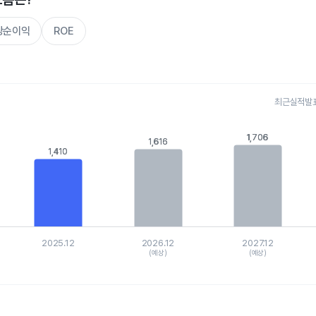
주당순이익
ROE
최근실적발표 
s.
1,706
1,706
1,616
1,616
, Chart
1,410
1,410
is displaying categories.
is displaying values. Data ranges from 1305.1 to 1782.6.
2025.12
2026.12
2027.12
(예상)
(예상)
hart.