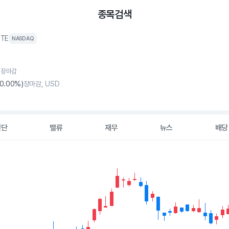
종목검색
STE
NASDAQ
, 장마감
0
.00%)
장마감, USD
진단
밸류
재무
뉴스
배당
2 data series.
hart
s displaying Time. Data ranges from 2026-05-11 00:00:00 to 202
displaying values. Data ranges from 43.365 to 63.06.