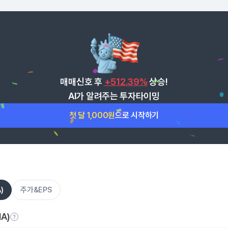
매매신호 후
+512.39%
상승!
AI가 알려주는 투자타이밍
첫 달 1,000원
으로 시작하기
)
주가&EPS
A)