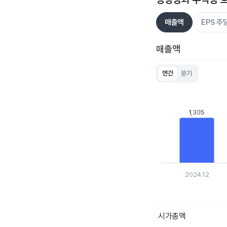
매출액
EPS 
매출액
연간
분기
Chart
Bar chart with 5 bar
View as data table
The chart has 1 X ax
1,305
1,305
The chart has 1 Y ax
2024.12
End of interactive c
시가총액