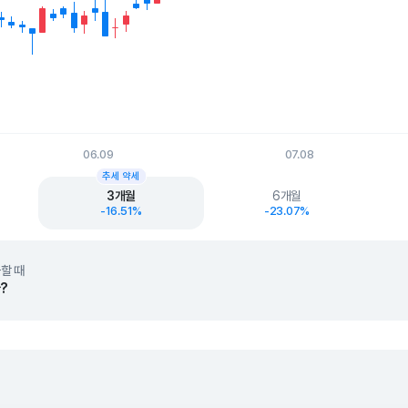
06.09
07.08
t.
추세 약세
3개월
6개월
-16.51%
-23.07%
할 때
?