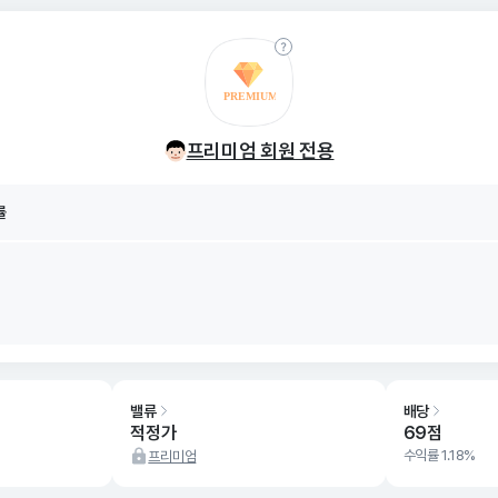
률
8/09
프리미엄 회원 전용
률
8/09
밸류
배당
적정가
69점
수익률 1.18%
프리미엄