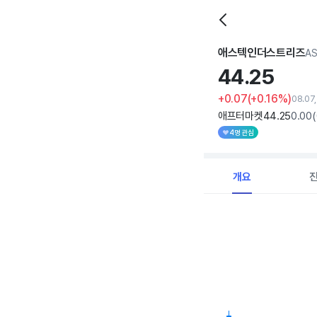
애스텍인더스트리즈
A
44.
25
+0.07
(+0.16%)
08.07
애프터마켓
44
.25
0
.00
(
4명 관심
개요
Chart
Combination chart with 
View as data table, C
The chart has 1 X axi
The chart has 1 Y axis 