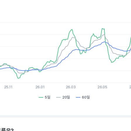
es.
, Chart
xis displaying Time. Data ranges from 2025-08-10 15:00:00 to 2
is displaying values. Data ranges from 40.33 to 62.53.
25.11
26.01
26.03
26.05
5일
20일
60일
hart.
흐름은?