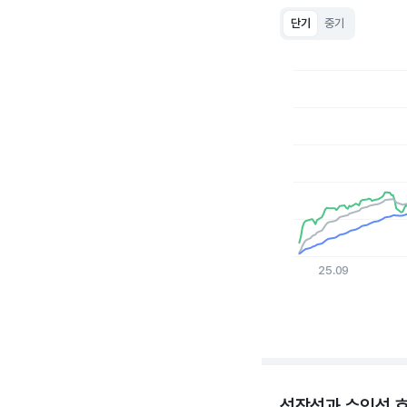
단기
중기
Chart
Line chart with 3 lin
View as data table
The chart has 1 X a
The chart has 1 Y ax
25.09
End of interactive c
성장성과 수익성 