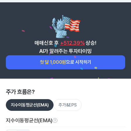
매매신호 후
+512.39%
상승!
AI가 알려주는 투자타이밍
첫 달 1,000원
으로 시작하기
주가 흐름은?
지수이동평균선(EMA)
주가&EPS
지수이동평균선(EMA)