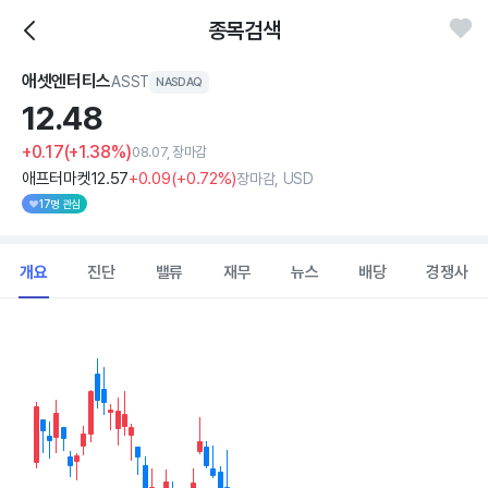
종목검색
애셋엔터티스
ASST
NASDAQ
12.
48
+0.17
(+1.38%)
08.07, 장마감
애프터마켓
12
.57
+0
.09
(
+0
.72%)
장마감, USD
17명 관심
개요
진단
밸류
재무
뉴스
배당
경쟁사
Chart
Combination chart with 2 data series.
View as data table, Chart
The chart has 1 X axis displaying Time. Data ranges from 2026
The chart has 1 Y axis displaying values. Data ranges from 10.54 t