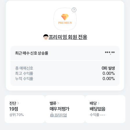
최근 매수 신호 상승률
***.**
프리미엄 회원 전용
최근 매수 신호
26. 08/10
***.**
최근 매수 신호 상승률
***.**
최근 매수 신호
26. 08/10
***.**
총 매매신호
0회 발생
최고 수익률
0.00%
누적 수익률
0.00%
진단
밸류
배당
19점
매우저평가
배당없음
상위 70%
수익률 ---
프리미엄