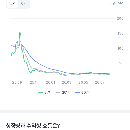
단기
중기
단위 : 달러
Chart
Line chart with 3 lines.
200
View as data table, Chart
The chart has 1 X axis displaying Time. Data ranges from 20
The chart has 1 Y axis displaying values. Data ranges from 7.7 
150
100
50
25.09
25.11
26.01
26.03
26.05
26.07
5일
20일
60일
End of interactive chart.
성장성과 수익성 흐름은?