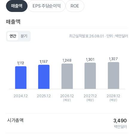
매출액
EPS 주당순이익
ROE
매출액
연간
분기
최근실적발표 26.08.01 · 단위 : 백만달러
Chart
Bar chart with 5 bars.
View as data table, Chart
The chart has 1 X axis displaying categories.
1,327
1,327
1,301
1,301
1,248
1,248
1,197
1,197
1,112
1,112
The chart has 1 Y axis displaying values. Data ranges from 111
2024.12
2025.12
2026.12
2027.12
2028.12
(예상)
(예상)
(예상)
End of interactive chart.
시가총액
3,490
백만달러