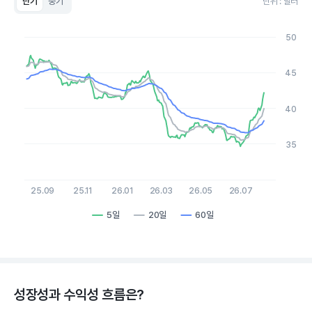
단기
중기
단위 : 달러
Chart
Line chart with 3 lines.
50
View as data table, Chart
The chart has 1 X axis displaying Time. Data ranges from 2
The chart has 1 Y axis displaying values. Data ranges from 34.6
45
40
35
25.09
25.11
26.01
26.03
26.05
26.07
5일
20일
60일
End of interactive chart.
성장성과 수익성 흐름은?