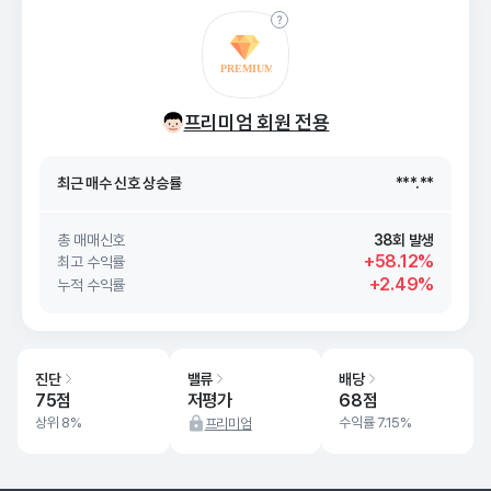
최근 매수 신호 상승률
***.**
프리미엄 회원 전용
최근 매수 신호
26. 08/08
***.**
최근 매수 신호 상승률
***.**
최근 매수 신호
26. 08/08
***.**
총 매매신호
38회 발생
+58.12%
최고 수익률
+2.49%
누적 수익률
진단
밸류
배당
75점
저평가
68점
상위 8%
수익률 7.15%
프리미엄