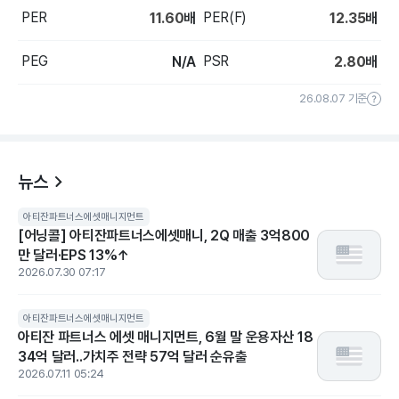
PER
PER(F)
11.60
배
12.35
배
PEG
PSR
N/A
2.80
배
26.08.07 기준
뉴스
아티잔파트너스에셋매니지먼트
[어닝콜] 아티잔파트너스에셋매니, 2Q 매출 3억800
만 달러·EPS 13%↑
2026.07.30 07:17
아티잔파트너스에셋매니지먼트
아티잔 파트너스 에셋 매니지먼트, 6월 말 운용자산 18
34억 달러..가치주 전략 57억 달러 순유출
2026.07.11 05:24