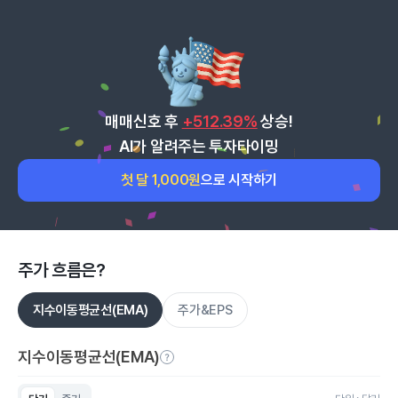
매매신호 후
+512.39%
상승!
AI가 알려주는 투자타이밍
첫 달 1,000원
으로 시작하기
주가 흐름은?
지수이동평균선(EMA)
주가&EPS
지수이동평균선(EMA)