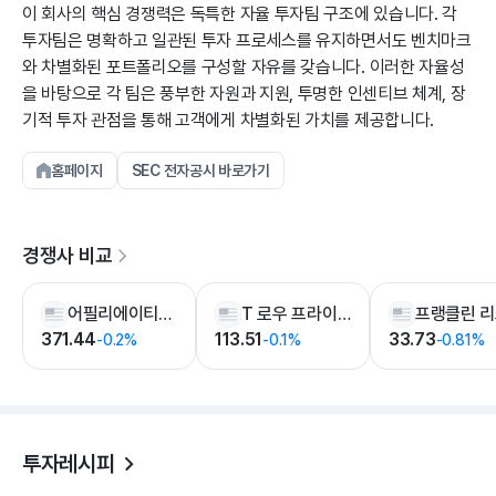
이 회사의 핵심 경쟁력은 독특한 자율 투자팀 구조에 있습니다. 각
투자팀은 명확하고 일관된 투자 프로세스를 유지하면서도 벤치마크
와 차별화된 포트폴리오를 구성할 자유를 갖습니다. 이러한 자율성
을 바탕으로 각 팀은 풍부한 자원과 지원, 투명한 인센티브 체계, 장
기적 투자 관점을 통해 고객에게 차별화된 가치를 제공합니다.
홈페이지
SEC 전자공시 바로가기
경쟁사 비교
어필리에이티드매니저스그룹
T 로우 프라이스
371.44
113.51
33.73
-0.2%
-0.1%
-0.81%
투자레시피