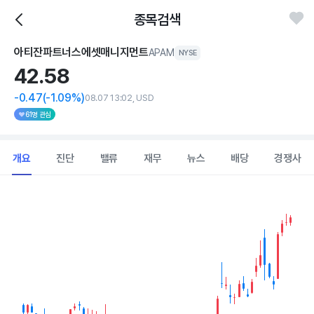
종목검색
아티잔파트너스에셋매니지먼트
APAM
NYSE
42.
58
-0.47
(-1.09%)
08.07 13:02, USD
61명 관심
개요
진단
밸류
재무
뉴스
배당
경쟁사
Chart
Combination chart with 2 data series.
View as data table, Chart
The chart has 1 X axis displaying Time. Data ranges from 202
The chart has 1 Y axis displaying values. Data ranges from 33.97 