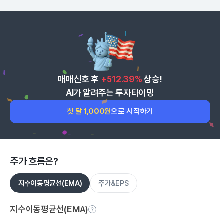
매매신호 후
+512.39%
상승!
AI가 알려주는 투자타이밍
첫 달 1,000원
으로 시작하기
주가 흐름은?
지수이동평균선(EMA)
주가&EPS
지수이동평균선(EMA)