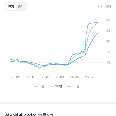
단기
중기
단위 : 달러
Chart
Line chart with 3 lines.
30
View as data table, Chart
The chart has 1 X axis displaying Time. Data ranges from 2
25
The chart has 1 Y axis displaying values. Data ranges from 7.22
20
15
10
25.09
25.11
26.01
26.03
26.05
26.07
5일
20일
60일
End of interactive chart.
성장성과 수익성 흐름은?