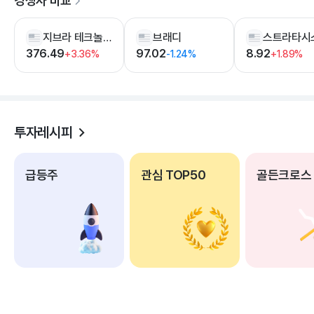
경쟁사 비교
지브라 테크놀러지스
브래디
스트라타시
376.49
97.02
8.92
+3.36%
-1.24%
+1.89%
투자레시피
급등주
관심 TOP50
골든크로스