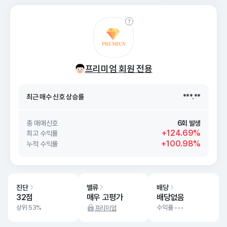
최근 매수 신호 상승률
***.**
프리미엄 회원 전용
최근 매수 신호
26. 08/08
***.**
최근 매수 신호 상승률
***.**
최근 매수 신호
26. 08/08
***.**
총 매매신호
6회 발생
+124.69%
최고 수익률
+100.98%
누적 수익률
진단
밸류
배당
32점
매우 고평가
배당없음
상위 53%
수익률 ---
프리미엄