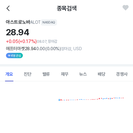
종목검색
아스트로노바
ALOT
NASDAQ
28.
94
+0.05
(+0.17%)
08.07, 장마감
애프터마켓
28
.94
0
.00
(
0
.00%)
장마감, USD
4명 관심
개요
진단
밸류
재무
뉴스
배당
경쟁사
Chart
Combination chart with 2 data series.
View as data table, Chart
The chart has 1 X axis displaying Time. Data ranges from 202
The chart has 1 Y axis displaying values. Data ranges from 13.5 to