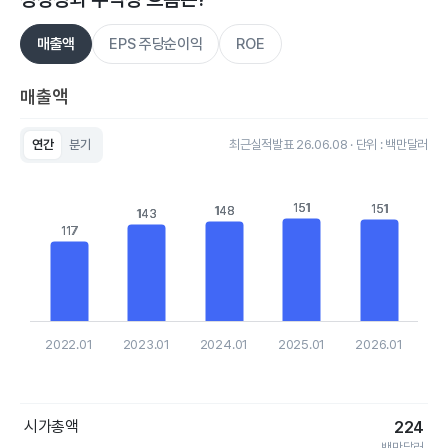
매출액
EPS 주당순이익
ROE
매출액
연간
분기
최근실적발표 26.06.08 · 단위 : 백만달러
Chart
Bar chart with 5 bars.
View as data table, Chart
151
151
151
151
148
148
143
143
The chart has 1 X axis displaying categories.
117
117
The chart has 1 Y axis displaying values. Data ranges from 117.
2022.01
2023.01
2024.01
2025.01
2026.01
End of interactive chart.
시가총액
224
백만달러