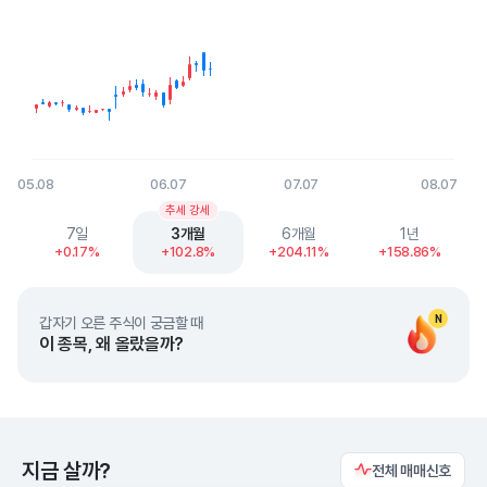
05.08
06.07
07.07
08.07
End of interactive chart.
추세 강세
7일
3개월
6개월
1년
+0.17%
+102.8%
+204.11%
+158.86%
N
갑자기 오른 주식이 궁금할 때
이 종목, 왜 올랐을까?
지금 살까?
전체 매매신호