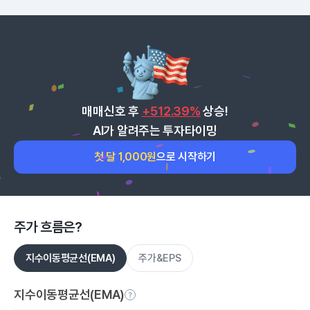
매매신호 후
+512.39%
상승!
AI가 알려주는 투자타이밍
첫 달 1,000원
으로 시작하기
주가 흐름은?
지수이동평균선(EMA)
주가&EPS
지수이동평균선(EMA)