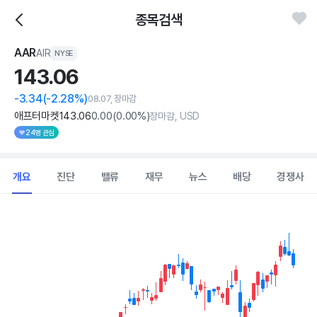
종목검색
AAR
AIR
NYSE
143.
06
-3.34
(-2.28%)
08.07, 장마감
애프터마켓
143
.06
0
.00
(
0
.00%)
장마감, USD
24명 관심
개요
진단
밸류
재무
뉴스
배당
경쟁사
Chart
Combination chart with 2 data series.
View as data table, Chart
The chart has 1 X axis displaying Time. Data ranges from 2026
The chart has 1 Y axis displaying values. Data ranges from 99.62 