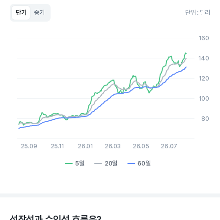
단기
중기
단위 : 달러
Chart
Line chart with 3 lines.
160
View as data table, Chart
The chart has 1 X axis displaying Time. Data ranges from 20
140
The chart has 1 Y axis displaying values. Data ranges from 69.
120
100
80
25.09
25.11
26.01
26.03
26.05
26.07
5일
20일
60일
End of interactive chart.
성장성과 수익성 흐름은?