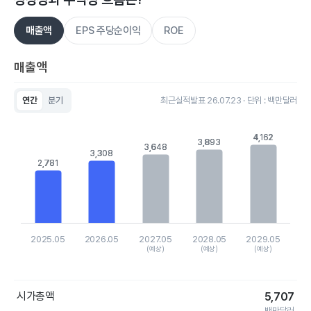
매출액
EPS 주당순이익
ROE
매출액
연간
분기
최근실적발표 26.07.23 · 단위 : 백만달러
Chart
Bar chart with 5 bars.
4,162
4,162
View as data table, Chart
3,893
3,893
3,648
3,648
The chart has 1 X axis displaying categories.
3,308
3,308
2,781
2,781
The chart has 1 Y axis displaying values. Data ranges from 27
2025.05
2026.05
2027.05
2028.05
2029.05
(예상)
(예상)
(예상)
End of interactive chart.
시가총액
5,707
백만달러