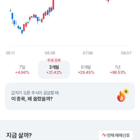
05.11
06.09
07.08
08.07
End of interactive chart.
추세 강세
7일
3개월
6개월
1년
+4.96%
+21.42%
+29.45%
+98.53%
N
갑자기 오른 주식이 궁금할 때
이 종목, 왜 올랐을까?
지금 살까?
전체 매매신호