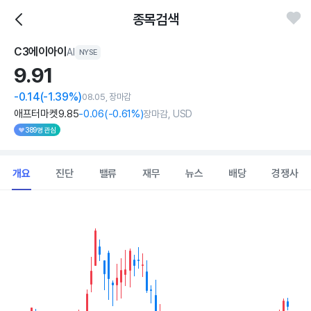
종목검색
C3에이아이
AI
NYSE
9.
91
-0.14
(-1.39%)
08.05, 장마감
애프터마켓
9
.85
-0
.06
(
-0
.61%)
장마감, USD
389명 관심
개요
진단
밸류
재무
뉴스
배당
경쟁사
Chart
Combination chart with 2 data series.
View as data table, Chart
The chart has 1 X axis displaying Time. Data ranges from 202
The chart has 1 Y axis displaying values. Data ranges from 7.91 to 