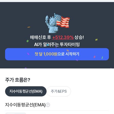
매매신호 후
+512.39%
상승!
AI가 알려주는 투자타이밍
첫 달 1,000원
으로 시작하기
주가 흐름은?
지수이동평균선(EMA)
주가&EPS
지수이동평균선(EMA)