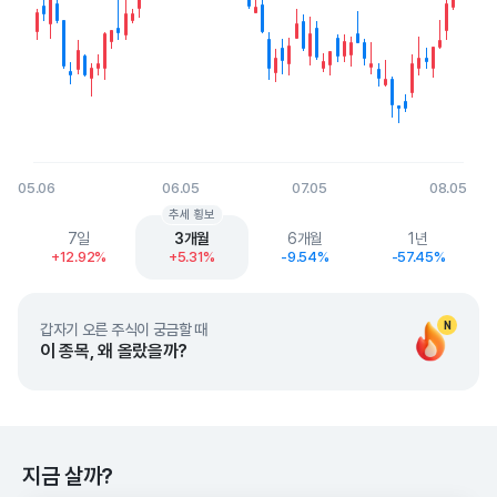
05.06
06.05
07.05
08.05
End of interactive chart.
추세 횡보
7일
3개월
6개월
1년
+12.92%
+5.31%
-9.54%
-57.45%
N
갑자기 오른 주식이 궁금할 때
이 종목, 왜 올랐을까?
지금 살까?