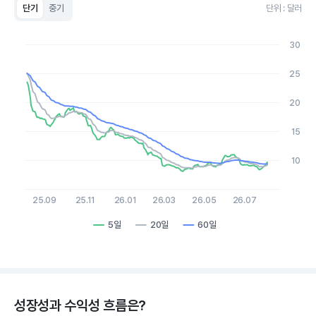
단기
중기
단위 : 달러
Chart
Line chart with 3 lines.
30
View as data table, Chart
The chart has 1 X axis displaying Time. Data ranges from 2
25
The chart has 1 Y axis displaying values. Data ranges from 8.0
20
15
10
25.09
25.11
26.01
26.03
26.05
26.07
5일
20일
60일
End of interactive chart.
성장성과 수익성 흐름은?