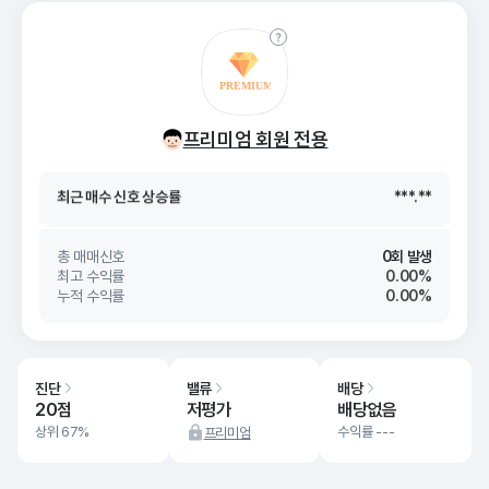
최근 매수 신호 상승률
***.**
최근 매수 신호
26. 08/06
***.**
프리미엄 회원 전용
최근 매수 신호 상승률
***.**
최근 매수 신호
26. 08/06
***.**
총 매매신호
0회 발생
최고 수익률
0.00%
누적 수익률
0.00%
진단
밸류
배당
20점
저평가
배당없음
상위 67%
수익률 ---
프리미엄