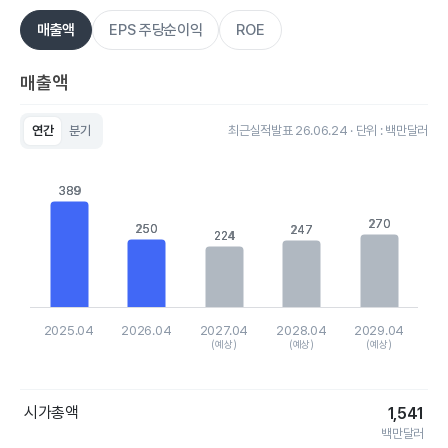
매출액
EPS 주당순이익
ROE
매출액
연간
분기
최근실적발표 26.06.24 · 단위 : 백만달러
Chart
Bar chart with 5 bars.
View as data table, Chart
389
389
The chart has 1 X axis displaying categories.
The chart has 1 Y axis displaying values. Data ranges from 22
270
270
250
250
247
247
224
224
2025.04
2026.04
2027.04
2028.04
2029.04
(예상)
(예상)
(예상)
End of interactive chart.
시가총액
1,541
백만달러