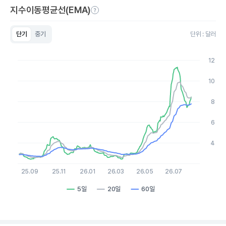
지수이동평균선(EMA)
단기
중기
단위 : 달러
Chart
Line chart with 3 lines.
12
View as data table, Chart
The chart has 1 X axis displaying Time. Data ranges from 20
10
The chart has 1 Y axis displaying values. Data ranges from 2.41 
8
6
4
25.09
25.11
26.01
26.03
26.05
26.07
5일
20일
60일
End of interactive chart.