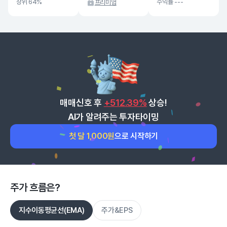
상위 64%
수익률 ---
프리미엄
매매신호 후
+512.39%
상승!
AI가 알려주는 투자타이밍
첫 달 1,000원
으로 시작하기
주가 흐름은?
지수이동평균선(EMA)
주가&EPS