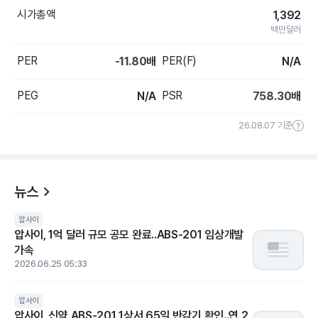
시가총액
1,392
백만달러
PER
PER(F)
-11.80
배
N/A
PEG
PSR
N/A
758.30
배
26.08.07 기준
뉴스
압사이
압사이, 1억 달러 규모 공모 완료..ABS-201 임상개발
가속
2026.06.25 05:33
압사이
압사이, 신약 ABS-201 1상서 65일 반감기 확인..연 2