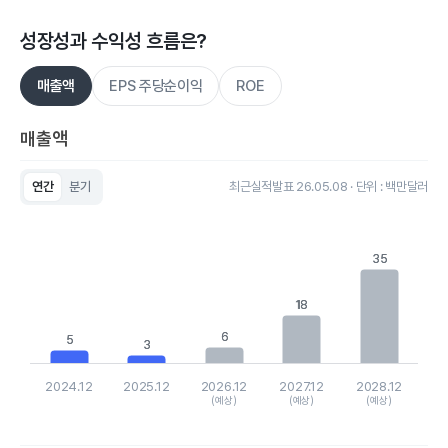
성장성과 수익성 흐름은?
매출액
EPS 주당순이익
ROE
매출액
연간
분기
최근실적발표 26.05.08 · 단위 : 백만달러
Chart
Bar chart with 5 bars.
View as data table, Chart
35
35
The chart has 1 X axis displaying categories.
The chart has 1 Y axis displaying values. Data ranges from 2.8
18
18
6
6
5
5
3
3
2024.12
2025.12
2026.12
2027.12
2028.12
(예상)
(예상)
(예상)
End of interactive chart.