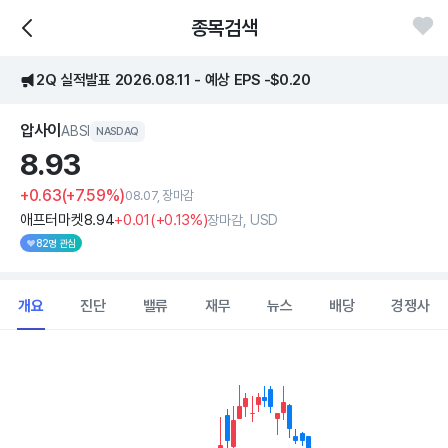
종목검색
2Q 실적발표 2026.08.11 - 예상 EPS -$0.20
압사이
ABSI
NASDAQ
8.
93
+0.63
(+7.59%)
08.07, 장마감
애프터마켓
8
.94
+0
.01
(
+0
.13%)
장마감, USD
82명 관심
개요
진단
밸류
재무
뉴스
배당
경쟁사
Chart
Combination chart with 2 data series.
View as data table, Chart
The chart has 1 X axis displaying Time. Data ranges from 2026
The chart has 1 Y axis displaying values. Data ranges from 4.49 t