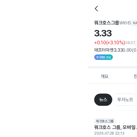
워크호스그룹
WKHS
N
3.
33
+0.10
(+3.10%)
08.07
애프터마켓
3
.33
0
.00
(
0
38명 관심
개요
뉴스
투자노트
워크호스그룹
워크호스 그룹, 모바일 
2026.07.28 22:13