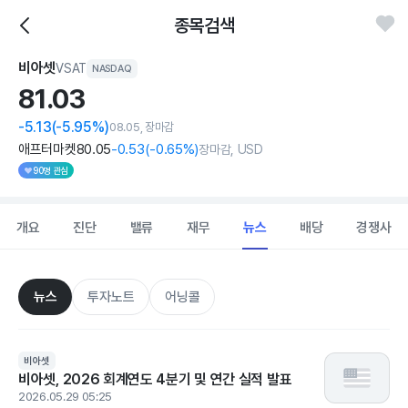
종목검색
비아셋
VSAT
NASDAQ
81.
03
-5.13
(-5.95%)
08.05, 장마감
애프터마켓
80
.05
-0
.53
(
-0
.65%)
장마감, USD
90명 관심
개요
진단
밸류
재무
뉴스
배당
경쟁사
뉴스
투자노트
어닝콜
비아셋
비아셋, 2026 회계연도 4분기 및 연간 실적 발표
2026.05.29 05:25