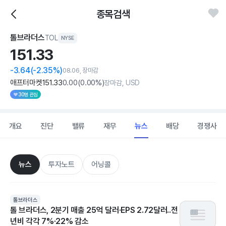
종목검색
톨브라더스
TOL
NYSE
151.
33
-3.64
(-2.35%)
08.06, 장마감
애프터마켓
151
.33
0
.00
(
0
.00%)
장마감, USD
30명 관심
개요
진단
밸류
재무
뉴스
배당
경쟁사
뉴스
투자노트
어닝콜
톨브라더스
톨 브라더스, 2분기 매출 25억 달러·EPS 2.72달러..전
년비 각각 7%·22% 감소