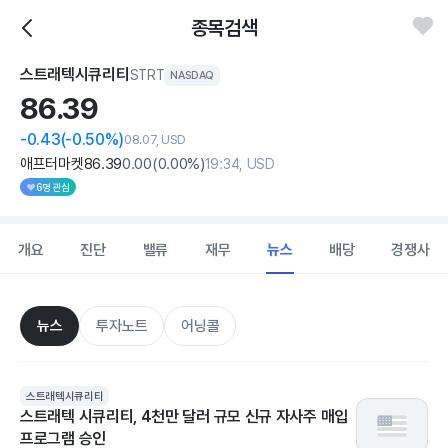
종목검색
스트래텍시큐리티
STRT
NASDAQ
86.
39
-0.43
(-0.50%)
08.07, USD
애프터마켓
86
.39
0
.00
(
0
.00%)
19:34, USD
6명 관심
개요
진단
밸류
재무
뉴스
배당
경쟁사
뉴스
투자노트
어닝콜
스트래텍시큐리티
스트래텍 시큐리티, 4천만 달러 규모 신규 자사주 매입
프로그램 승인