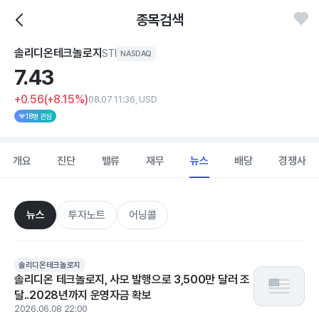
종목검색
솔리디온테크놀로지
STI
NASDAQ
7.
43
+0.56
(+8.15%)
08.07 11:36, USD
18명 관심
개요
진단
밸류
재무
뉴스
배당
경쟁사
뉴스
투자노트
어닝콜
솔리디온테크놀로지
솔리디온 테크놀로지, 사모 발행으로 3,500만 달러 조
달..2028년까지 운영자금 확보
2026.06.08 22:00