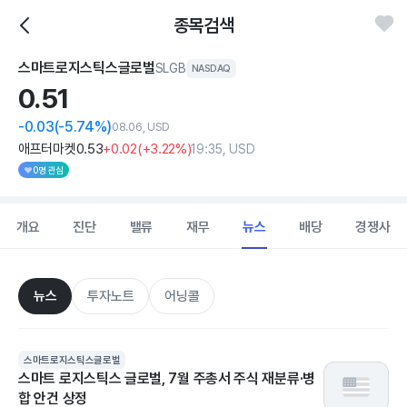
종목검색
스마트로지스틱스글로벌
SLGB
NASDAQ
0.
51
-0.03
(-5.74%)
08.06, USD
애프터마켓
0
.53
+0
.02
(
+3
.22%)
19:35, USD
0명 관심
개요
진단
밸류
재무
뉴스
배당
경쟁사
뉴스
투자노트
어닝콜
스마트로지스틱스글로벌
스마트 로지스틱스 글로벌, 7월 주총서 주식 재분류·병
합 안건 상정