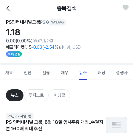
종목검색
PS인터내셔널그룹
PSIG
NASDAQ
1.
18
0.00
(0.00%)
08.07, 장마감
애프터마켓
1
.15
-0
.03
(
-2
.54%)
장마감, USD
1명 관심
개요
진단
밸류
재무
뉴스
배당
경쟁사
뉴스
투자노트
어닝콜
PS인터내셔널그룹
PS 인터내셔널 그룹, 8월 18일 임시주총 개최..수권자
본 160배 확대 추진