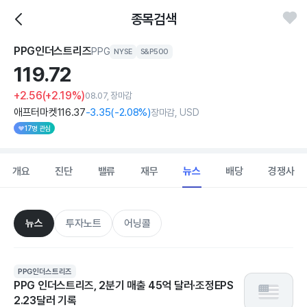
종목검색
PPG인더스트리즈
PPG
NYSE
S&P500
119.
72
+2.56
(+2.19%)
08.07, 장마감
애프터마켓
116
.37
-3
.35
(
-2
.08%)
장마감, USD
17명 관심
개요
진단
밸류
재무
뉴스
배당
경쟁사
뉴스
투자노트
어닝콜
PPG인더스트리즈
PPG 인더스트리즈, 2분기 매출 45억 달러·조정EPS
2.23달러 기록