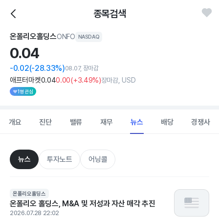
종목검색
온폴리오홀딩스
ONFO
NASDAQ
0.
04
-0.02
(-28.33%)
08.07, 장마감
애프터마켓
0
.04
0
.00
(
+3
.49%)
장마감, USD
1명 관심
개요
진단
밸류
재무
뉴스
배당
경쟁사
뉴스
투자노트
어닝콜
온폴리오홀딩스
온폴리오 홀딩스, M&A 및 저성과 자산 매각 추진
2026.07.28 22:02